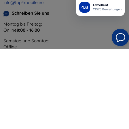
info@top4mobile.eu
Exzellent
4.6
13575 Bewertungen
Schreiben Sie uns
Montag bis Freitag:
Online
8:00 - 16:00
Samstag und Sonntag:
Offline
Einkaufen
Versand & Zahlung
Blog
Cashback
Widerrufsbelehrung
Reklamation