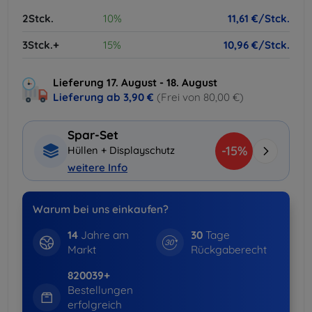
2Stck.
10%
11,61 €/Stck.
3Stck.+
15%
10,96 €/Stck.
Lieferung 17. August - 18. August
Lieferung ab
3,90 €
(Frei von 80,00 €)
Spar-Set
-15%
Hüllen + Displayschutz
weitere Info
Warum bei uns einkaufen?
14
Jahre am
30
Tage
Markt
Rückgaberecht
820039+
Bestellungen
erfolgreich