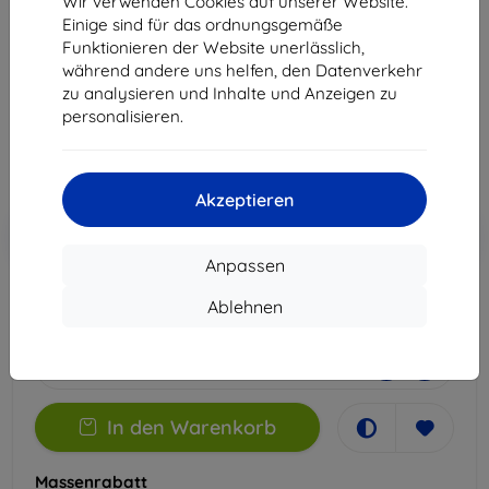
Wir verwenden Cookies auf unserer Website.
14T Pro
Einige sind für das ordnungsgemäße
Funktionieren der Website unerlässlich,
Geeignet für:
Xiaomi 14T Pro
Xiaomi 14T
während andere uns helfen, den Datenverkehr
zu analysieren und Inhalte und Anzeigen zu
12,90 €
personalisieren.
11,61 €
ohne MWSt
9,76 €
Akzeptieren
In den
Rabatt mit Gutschein
-10%
EXTRA10
Warenkorb
Anpassen
Ablehnen
Auf Lager 3 Stk.
-
+
In den Warenkorb
Massenrabatt