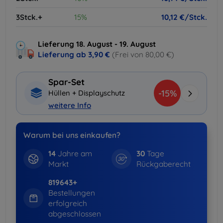
3Stck.+
15%
10,12 €/Stck.
Lieferung 18. August - 19. August
Lieferung ab
3,90 €
(Frei von 80,00 €)
Spar-Set
-15%
Hüllen + Displayschutz
weitere Info
Warum bei uns einkaufen?
14
Jahre am
30
Tage
Markt
Rückgaberecht
819643+
Bestellungen
erfolgreich
abgeschlossen