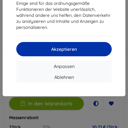
Einige sind für das ordnungsgemäße
Geeignet für:
ZTE Blade V50 Design
Funktionieren der Website unerlässlich,
während andere uns helfen, den Datenverkehr
11,90 €
zu analysieren und Inhalte und Anzeigen zu
10,71 €
personalisieren.
ohne MWSt
9,00 €
Akzeptieren
In den
Rabatt mit Gutschein
-10%
EXTRA10
Warenkorb
Anpassen
Extern Lager > 5 St
Ablehnen
-
+
In den Warenkorb
Massenrabatt
2Stck.
10%
10,71 €/Stck.