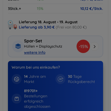
3Stck.+
15%
10,12 €/Stck.
Lieferung 18. August - 19. August
Lieferung ab
3,90 €
(Frei von 80,00 €)
Spar-Set
-15%
Hüllen + Displayschutz
weitere Info
Warum bei uns einkaufen?
14
Jahre am
30
Tage
Markt
Rückgaberecht
819701+
Bestellungen
erfolgreich
abgeschlossen