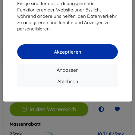
Einige sind für das ordnungsgemäße
Geeignet für:
Vivo V50 Lite
Funktionieren der Website unerlässlich,
während andere uns helfen, den Datenverkehr
11,90 €
zu analysieren und Inhalte und Anzeigen zu
10,71 €
personalisieren.
ohne MWSt
9,00 €
Akzeptieren
In den
Rabatt mit Gutschein
-10%
EXTRA10
Warenkorb
Anpassen
Extern Lager > 5 St
Ablehnen
-
+
In den Warenkorb
Massenrabatt
2Stck.
10%
10,71 €/Stck.