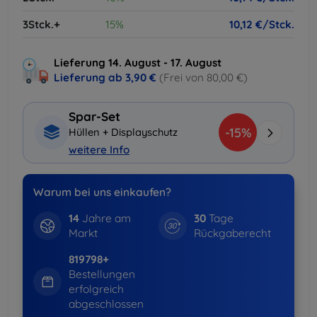
3Stck.+
15%
10,12 €/Stck.
Lieferung 14. August - 17. August
Lieferung ab
3,90 €
(Frei von 80,00 €)
Spar-Set
-15%
Hüllen + Displayschutz
weitere Info
Warum bei uns einkaufen?
14
Jahre am
30
Tage
Markt
Rückgaberecht
819798+
Bestellungen
erfolgreich
abgeschlossen