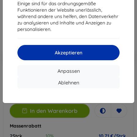
Einige sind für das ordnungsgemäße
Geeignet für:
Realme GT 7 Pro
Funktionieren der Website unerlässlich,
während andere uns helfen, den Datenverkehr
11,90 €
zu analysieren und Inhalte und Anzeigen zu
10,71 €
personalisieren.
ohne MWSt
9,00 €
Akzeptieren
In den
Rabatt mit Gutschein
-10%
EXTRA10
Warenkorb
Anpassen
Auf Lager > 5 Stk.
Ablehnen
-
+
In den Warenkorb
Massenrabatt
2Stck.
10%
10,71 €/Stck.