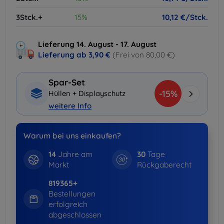
3Stck.+
15%
10,12 €/Stck.
Lieferung 14. August - 17. August
Lieferung ab
3,90 €
(Frei von 80,00 €)
Spar-Set
-15%
Hüllen + Displayschutz
weitere Info
Warum bei uns einkaufen?
14
Jahre am
30
Tage
Markt
Rückgaberecht
819365+
Bestellungen
erfolgreich
abgeschlossen