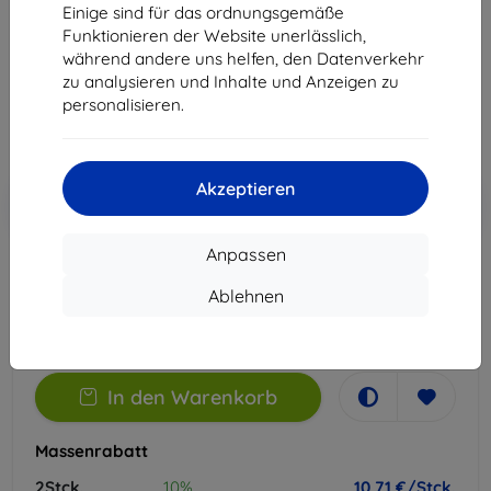
Einige sind für das ordnungsgemäße
Geeignet für:
Oppo Find X8 Pro
Funktionieren der Website unerlässlich,
während andere uns helfen, den Datenverkehr
11,90 €
zu analysieren und Inhalte und Anzeigen zu
10,71 €
personalisieren.
ohne MWSt
9,00 €
Akzeptieren
In den
Rabatt mit Gutschein
-10%
EXTRA10
Warenkorb
Anpassen
Extern Lager > 5 St
Ablehnen
-
+
In den Warenkorb
Massenrabatt
2Stck.
10%
10,71 €/Stck.