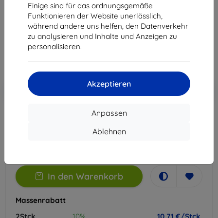
Einige sind für das ordnungsgemäße
Geeignet für:
OnePlus 13R
Funktionieren der Website unerlässlich,
während andere uns helfen, den Datenverkehr
11,90 €
zu analysieren und Inhalte und Anzeigen zu
10,71 €
personalisieren.
ohne MWSt
9,00 €
Akzeptieren
In den
Rabatt mit Gutschein
-10%
EXTRA10
Warenkorb
Anpassen
Extern Lager > 5 St
Ablehnen
-
+
In den Warenkorb
Massenrabatt
2Stck.
10%
10,71 €/Stck.