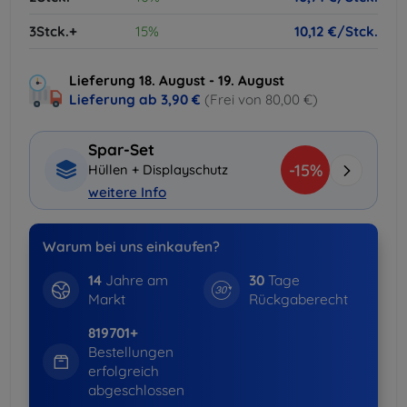
3Stck.+
15%
10,12 €/Stck.
Lieferung 18. August - 19. August
Lieferung ab
3,90 €
(Frei von 80,00 €)
Spar-Set
-15%
Hüllen + Displayschutz
weitere Info
Warum bei uns einkaufen?
14
Jahre am
30
Tage
Markt
Rückgaberecht
819701+
Bestellungen
erfolgreich
abgeschlossen