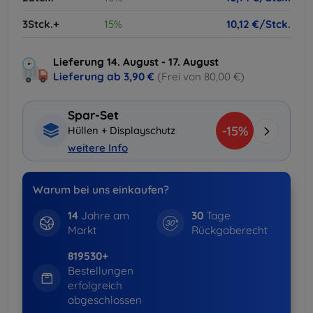
3Stck.+
15%
10,12 €/Stck.
Lieferung 14. August - 17. August
Lieferung ab
3,90 €
(Frei von 80,00 €)
Spar-Set
-15%
Hüllen + Displayschutz
weitere Info
Warum bei uns einkaufen?
14
Jahre am
30
Tage
Markt
Rückgaberecht
819530+
Bestellungen
erfolgreich
abgeschlossen