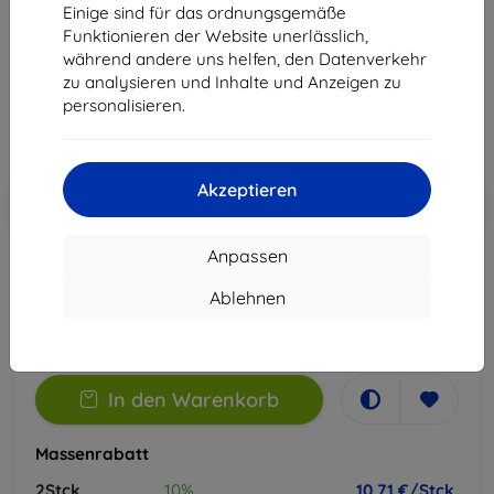
Einige sind für das ordnungsgemäße
Geeignet für:
Oppo A5 Pro
Funktionieren der Website unerlässlich,
während andere uns helfen, den Datenverkehr
11,90 €
zu analysieren und Inhalte und Anzeigen zu
10,71 €
personalisieren.
ohne MWSt
9,00 €
Akzeptieren
In den
Rabatt mit Gutschein
-10%
EXTRA10
Warenkorb
Anpassen
Auf Lager > 5 Stk.
Ablehnen
-
+
In den Warenkorb
Massenrabatt
2Stck.
10%
10,71 €/Stck.