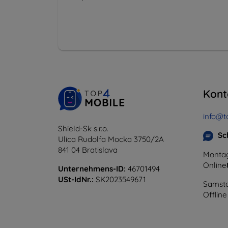
Kont
info@t
Shield-Sk s.r.o.
Sc
Ulica Rudolfa Mocka 3750/2A
841 04 Bratislava
Montag
Online
Unternehmens-ID:
46701494
USt-IdNr.:
SK2023549671
Samsta
Offline