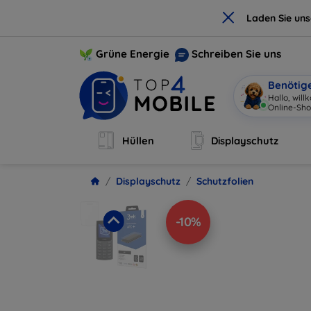
×
Laden Sie un
Grüne Energie
Schreiben Sie uns
Benötig
Hallo, wil
Online-Sho
Hüllen
Displayschutz
Displayschutz
Schutzfolien
-10%