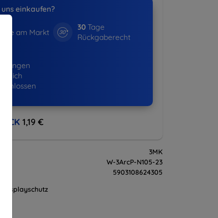
uns einkaufen?
30
Tage
hre am Markt
Rückgaberecht
16+
ellungen
lgreich
eschlossen
BACK
1,19 €
3MK
W-3ArcP-N105-23
5903108624305
Displayschutz