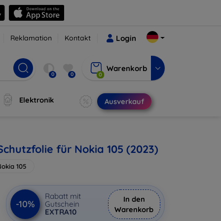
Reklamation
Kontakt
Login
Warenkorb
0
0
0
Elektronik
Ausverkauf
chutzfolie für Nokia 105 (2023)
okia 105
Rabatt mit
In den
-10%
Gutschein
Warenkorb
EXTRA10