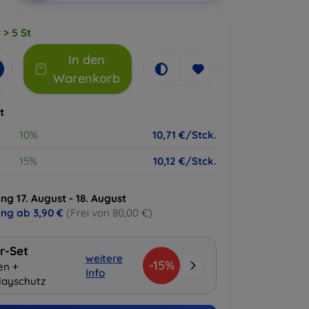
 > 5 St
In den
Warenkorb
t
10%
10,71 €/Stck.
15%
10,12 €/Stck.
ng 17. August - 18. August
ung ab
3,90 €
(Frei von 80,00 €)
r-Set
weitere
-15%
en +
Info
layschutz