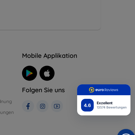
n
Mobile Applikation
Folgen Sie uns
dnung
Exzellent
4.6
13574 Bewertungen
gungen