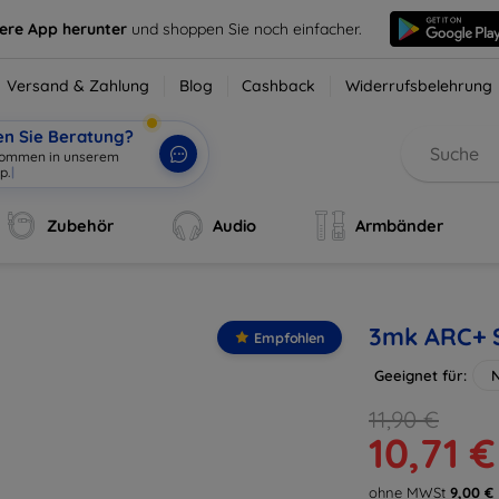
sere App herunter
und shoppen Sie noch einfacher.
Versand & Zahlung
Blog
Cashback
Widerrufsbelehrung
en Sie Beratung?
lkommen in unserem
p.
|
Zubehör
Audio
Armbänder
3mk ARC+ S
Empfohlen
Geeignet für:
N
11,90 €
10,71 €
ohne MWSt
9,00 €