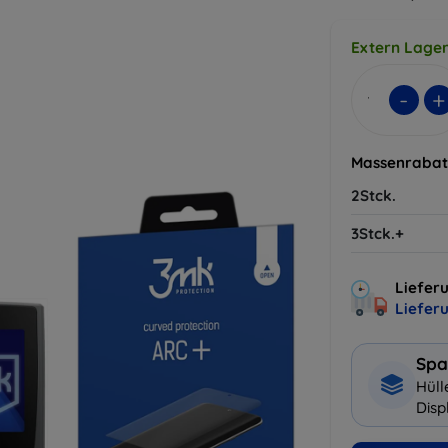
Extern Lager
-
+
Massenrabat
2Stck.
3Stck.+
Lieferu
Liefer
Spa
Hüll
Disp