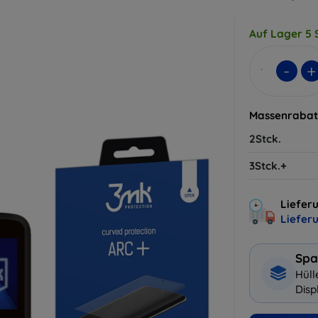
Auf Lager 5 
-
+
Massenrabat
2Stck.
3Stck.+
Lieferu
Liefer
Spa
Hüll
Disp