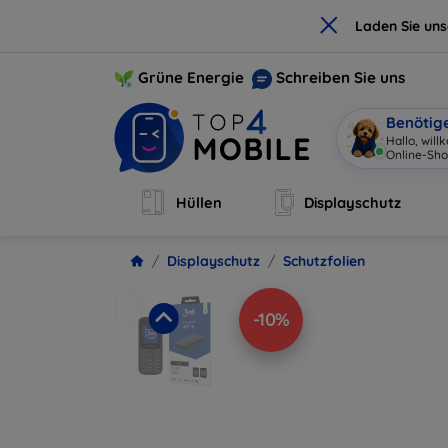
×
Laden Sie un
Grüne Energie
Schreiben Sie uns
Benötig
Hallo, wil
Online-Sho
Hüllen
Displayschutz
Displayschutz
Schutzfolien
-10%