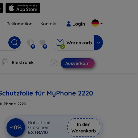
Reklamation
Kontakt
Login
Warenkorb
0
0
0
Elektronik
Ausverkauf
chutzfolie für MyPhone 2220
MyPhone 2220
Rabatt mit
In den
-10%
Gutschein
Warenkorb
EXTRA10