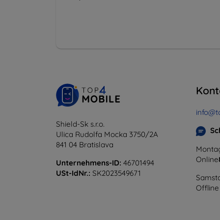
Kont
info@t
Shield-Sk s.r.o.
Sc
Ulica Rudolfa Mocka 3750/2A
841 04 Bratislava
Montag
Online
Unternehmens-ID:
46701494
USt-IdNr.:
SK2023549671
Samsta
Offline