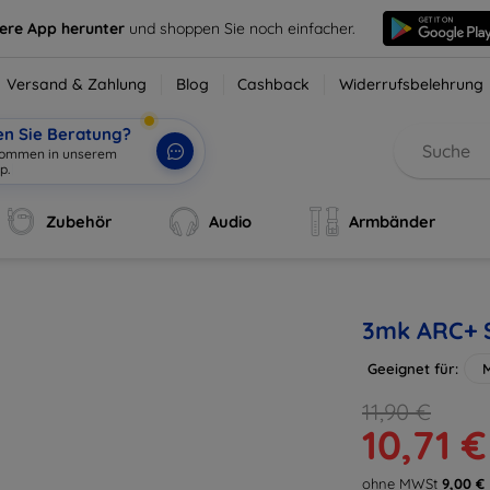
sere App herunter
und shoppen Sie noch einfacher.
Versand & Zahlung
Blog
Cashback
Widerrufsbelehrung
en Sie Beratung?
lkommen in unserem
p.
|
Zubehör
Audio
Armbänder
3mk ARC+ S
Geeignet für:
11,90 €
10,71 €
ohne MWSt
9,00 €