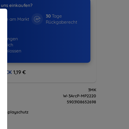
uns einkaufen?
30
Tage
hre am Markt
Rückgaberecht
01+
ellungen
lgreich
eschlossen
BACK
1,19 €
3MK
W-3ArcP-MP2220
5903108652698
Displayschutz