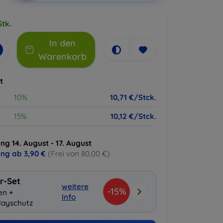
Stk.
In den
Warenkorb
t
10%
10,71 €/Stck.
15%
10,12 €/Stck.
ng 14. August - 17. August
ung ab
3,90 €
(Frei von 80,00 €)
r-Set
weitere
-15%
en +
Info
layschutz