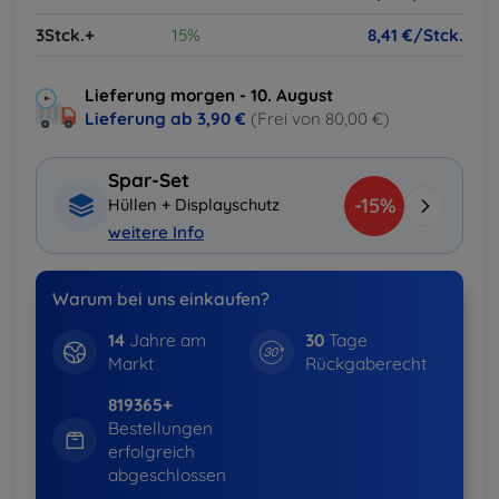
3Stck.+
15%
8,41 €/Stck.
Lieferung morgen - 10. August
Lieferung ab
3,90 €
(Frei von 80,00 €)
Spar-Set
-15%
Hüllen + Displayschutz
weitere Info
Warum bei uns einkaufen?
14
Jahre am
30
Tage
Markt
Rückgaberecht
819365+
Bestellungen
erfolgreich
abgeschlossen