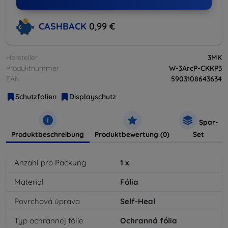
CASHBACK
0,99 €
Hersteller
3MK
Produktnummer
W-3ArcP-CKKP3
EAN
5903108643634
Schutzfolien
Displayschutz
Spar-
Produktbeschreibung
Produktbewertung (0)
Set
Anzahl pro Packung
1
x
Material
Fólia
Povrchová úprava
Self-Heal
Typ ochrannej fólie
Ochranná fólia