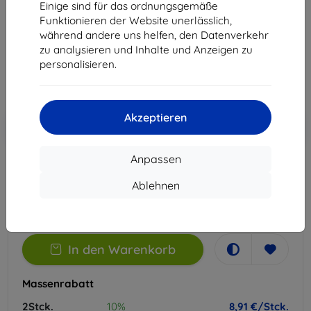
Einige sind für das ordnungsgemäße
Geeignet für:
Cubot KingKong Power 3
Funktionieren der Website unerlässlich,
während andere uns helfen, den Datenverkehr
11,90 €
zu analysieren und Inhalte und Anzeigen zu
8,91 €
personalisieren.
ohne MWSt
7,49 €
Akzeptieren
In den
Rabatt mit Gutschein
-10%
EXTRA10
Warenkorb
Anpassen
Auf Lager 2 Stk.
Ablehnen
-
+
In den Warenkorb
Massenrabatt
2Stck.
10%
8,91 €/Stck.