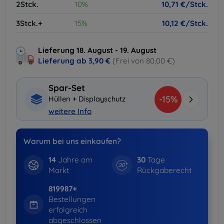
2Stck.
10%
10,71 €/Stck.
3Stck.+
15%
10,12 €/Stck.
Lieferung 18. August - 19. August
Lieferung ab
3,90 €
(Frei von 80,00 €)
Spar-Set
-15%
Hüllen + Displayschutz
weitere Info
Warum bei uns einkaufen?
14
Jahre am
30
Tage
Markt
Rückgaberecht
819987+
Bestellungen
erfolgreich
abgeschlossen