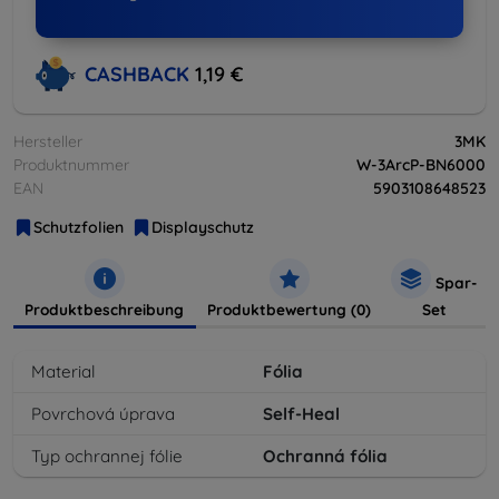
CASHBACK
1,19 €
Hersteller
3MK
Produktnummer
W-3ArcP-BN6000
EAN
5903108648523
Schutzfolien
Displayschutz
Spar-
Produktbeschreibung
Produktbewertung (0)
Set
Material
Fólia
Povrchová úprava
Self-Heal
Typ ochrannej fólie
Ochranná fólia