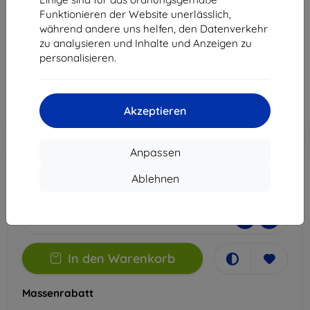
N6000SE
Funktionieren der Website unerlässlich,
Geeignet für:
Blackview N6000
Blackview N6000SE
während andere uns helfen, den Datenverkehr
zu analysieren und Inhalte und Anzeigen zu
11,90 €
personalisieren.
10,71 €
ohne MWSt
9,00 €
Akzeptieren
In den
Rabatt mit Gutschein
-10%
EXTRA10
Warenkorb
Anpassen
Ablehnen
Extern Lager > 5 St
-
+
In den Warenkorb
Massenrabatt