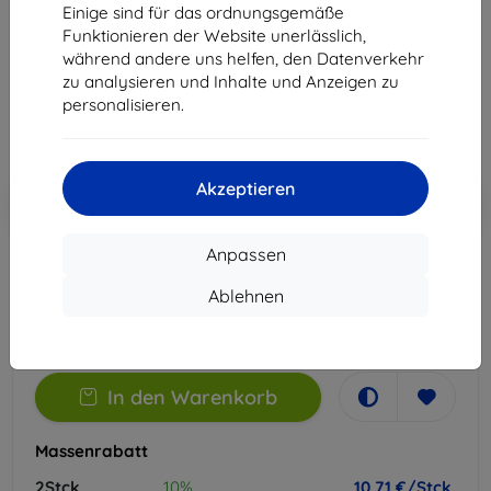
Einige sind für das ordnungsgemäße
Geeignet für:
Aligator A910
Funktionieren der Website unerlässlich,
während andere uns helfen, den Datenverkehr
11,90 €
zu analysieren und Inhalte und Anzeigen zu
10,71 €
personalisieren.
ohne MWSt
9,00 €
Akzeptieren
In den
Rabatt mit Gutschein
-10%
EXTRA10
Warenkorb
Anpassen
Auf Lager > 5 Stk.
Ablehnen
-
+
In den Warenkorb
Massenrabatt
2Stck.
10%
10,71 €/Stck.