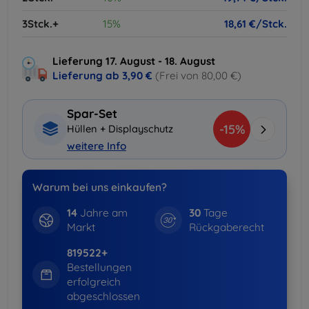
3Stck.+
15%
18,61 €/Stck.
Lieferung 17. August - 18. August
Lieferung ab
3,90 €
(Frei von 80,00 €)
Spar-Set
-15%
Hüllen + Displayschutz
weitere Info
Warum bei uns einkaufen?
14
Jahre am
30
Tage
Markt
Rückgaberecht
819522+
Bestellungen
erfolgreich
abgeschlossen