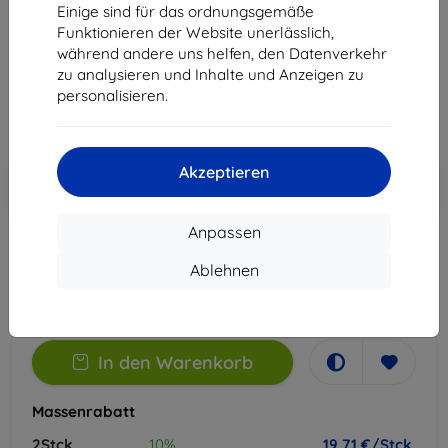
Einige sind für das ordnungsgemäße
Geeignet für:
Xiaomi 14 Civi
Funktionieren der Website unerlässlich,
während andere uns helfen, den Datenverkehr
21,90 €
zu analysieren und Inhalte und Anzeigen zu
19,71 €
personalisieren.
ohne MWSt
16,56 €
Akzeptieren
In den
Rabatt mit Gutschein
-10%
EXTRA10
Warenkorb
Anpassen
Extern Lager > 5 St
Ablehnen
-
+
In den Warenkorb
Massenrabatt
2Stck.
10%
19,71 €/Stck.