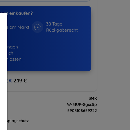
uns einkaufen?
30
Tage
hre am Markt
Rückgaberecht
01+
ellungen
lgreich
eschlossen
BACK
2,19 €
3MK
W-31UP-Sgxc5p
5903108659222
Displayschutz