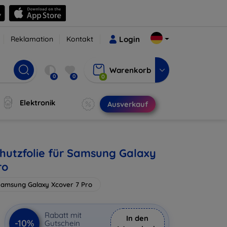
Reklamation
Kontakt
Login
Warenkorb
0
0
0
Elektronik
Ausverkauf
hutzfolie für Samsung Galaxy
ro
amsung Galaxy Xcover 7 Pro
Rabatt mit
In den
-10%
Gutschein