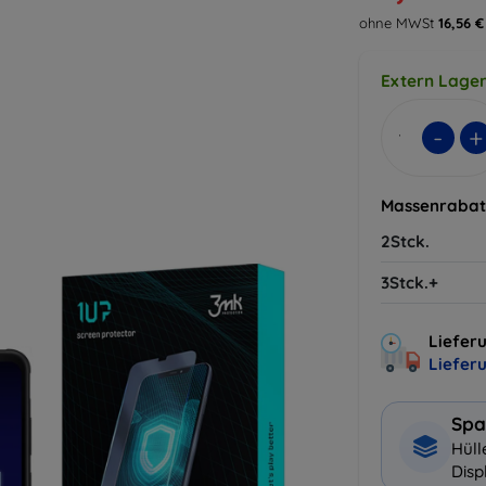
ohne MWSt
16,56 €
Extern Lager
-
+
Massenrabat
2Stck.
3Stck.+
Lieferu
Liefer
Spa
Hüll
Disp