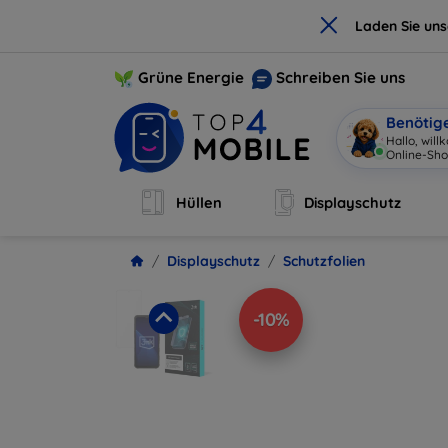
×
Laden Sie un
Grüne Energie
Schreiben Sie uns
Benötig
Hallo, wil
Online-Sho
Hüllen
Displayschutz
Displayschutz
Schutzfolien
-10%