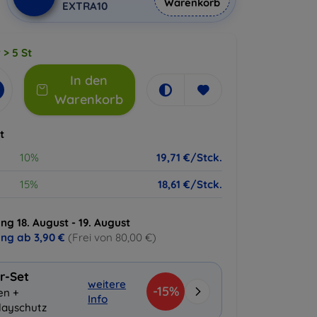
Warenkorb
EXTRA10
 > 5 St
In den
Warenkorb
t
10%
19,71 €/Stck.
15%
18,61 €/Stck.
ng 18. August - 19. August
ung ab
3,90 €
(Frei von 80,00 €)
r-Set
weitere
-15%
en +
Info
layschutz