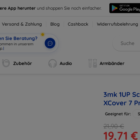
sere App herunter
und shoppen Sie noch einfacher.
Versand & Zahlung
Blog
Cashback
Widerrufsbelehrung
en Sie Beratung?
lkommen in unserem
p.
|
Zubehör
Audio
Armbänder
3mk 1UP Sc
XCover 7 P
Geeignet für:
S
21,90 €
19,71 €