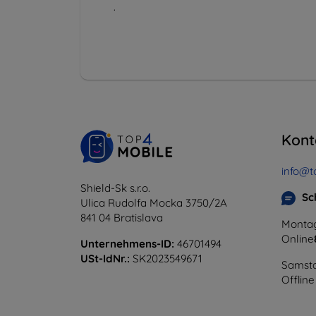
.
Kont
info@t
Shield-Sk s.r.o.
Sc
Ulica Rudolfa Mocka 3750/2A
841 04 Bratislava
Montag
Online
Unternehmens-ID:
46701494
USt-IdNr.:
SK2023549671
Samsta
Offline