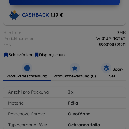
CASHBACK
1,19 €
Hersteller
3MK
Produktnummer
W-31UP-RGT6T
EAN
5903108591911
Schutzfolien
Displayschutz
Spar-
Produktbeschreibung
Produktbewertung (0)
Set
Anzahl pro Packung
3
x
Material
Fólia
Povrchová úprava
Oleofóbna
Typ ochrannej fólie
Ochranná fólia