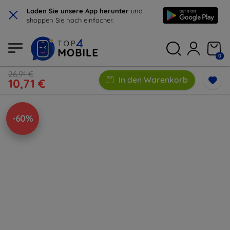
×
Laden Sie unsere App herunter
und
shoppen Sie noch einfacher.
0
26,91 €
In den Warenkorb
10,71 €
-60%