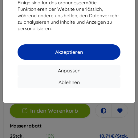
Einige sind für das ordnungsgemäße
Geeignet für:
REALME GT 6T
Funktionieren der Website unerlässlich,
während andere uns helfen, den Datenverkehr
26,91 €
zu analysieren und Inhalte und Anzeigen zu
10,71 €
personalisieren.
ohne MWSt
9,00 €
Akzeptieren
In den
Rabatt mit Gutschein
-10%
EXTRA10
Warenkorb
Anpassen
Letztes Stück auf Lager
Ablehnen
-
+
In den Warenkorb
Massenrabatt
2Stck.
10%
10,71 €/Stck.