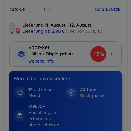
3Stck.+
15%
10,12 €/Stck.
Lieferung 11. August - 12. August
Lieferung ab
3,90 €
(Frei von 80,00 €)
Spar-Set
-15%
Hüllen + Displayschutz
weitere Info
Warum bei uns einkaufen?
14
Jahre am
30
Tage
Markt
Rückgaberecht
819875+
Bestellungen
erfolgreich
abgeschlossen