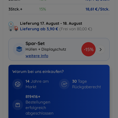
3Stck.+
15%
18,61 €/Stck.
Lieferung 17. August - 18. August
Lieferung ab
3,90 €
(Frei von 80,00 €)
Spar-Set
-15%
Hüllen + Displayschutz
weitere Info
Warum bei uns einkaufen?
14
Jahre am
30
Tage
Markt
Rückgaberecht
819416+
Bestellungen
erfolgreich
abgeschlossen