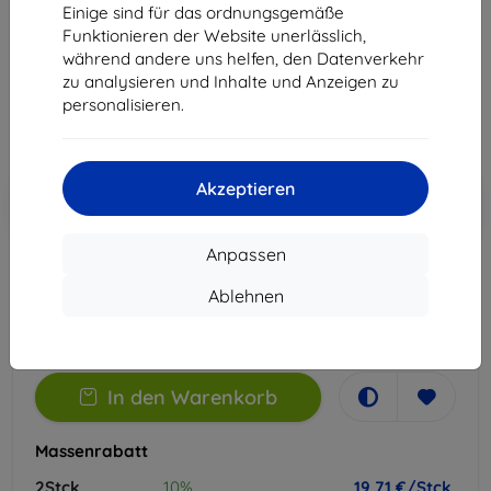
Einige sind für das ordnungsgemäße
Geeignet für:
OnePlus 13R
Funktionieren der Website unerlässlich,
während andere uns helfen, den Datenverkehr
21,90 €
zu analysieren und Inhalte und Anzeigen zu
19,71 €
personalisieren.
ohne MWSt
16,56 €
Akzeptieren
In den
Rabatt mit Gutschein
-10%
EXTRA10
Warenkorb
Anpassen
Extern Lager > 5 St
Ablehnen
-
+
In den Warenkorb
Massenrabatt
2Stck.
10%
19,71 €/Stck.