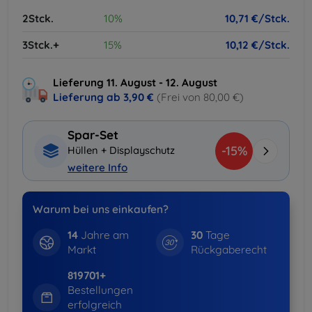
2Stck.
10%
10,71 €/Stck.
3Stck.+
15%
10,12 €/Stck.
Lieferung 11. August - 12. August
Lieferung ab
3,90 €
(Frei von 80,00 €)
Spar-Set
-15%
Hüllen + Displayschutz
weitere Info
Warum bei uns einkaufen?
14
Jahre am
30
Tage
Markt
Rückgaberecht
819701+
Bestellungen
erfolgreich