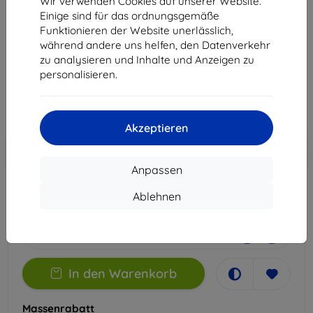
Wir verwenden Cookies auf unserer Website.
(Vorderseite)
Einige sind für das ordnungsgemäße
Funktionieren der Website unerlässlich,
Geeignet für:
Google Pixel Fold
während andere uns helfen, den Datenverkehr
zu analysieren und Inhalte und Anzeigen zu
20,90 €
personalisieren.
10,71 €
ohne MWSt
9,00 €
Akzeptieren
In den
Rabatt mit Gutschein
-10%
EXTRA10
Warenkorb
Anpassen
Ablehnen
Letztes Stück auf Lager
-
+
In den Warenkorb
Massenrabatt