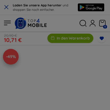
×
Laden Sie unsere App herunter
und
shoppen Sie noch einfacher.
0
20,90 €
In den Warenkorb
10,71 €
-49%