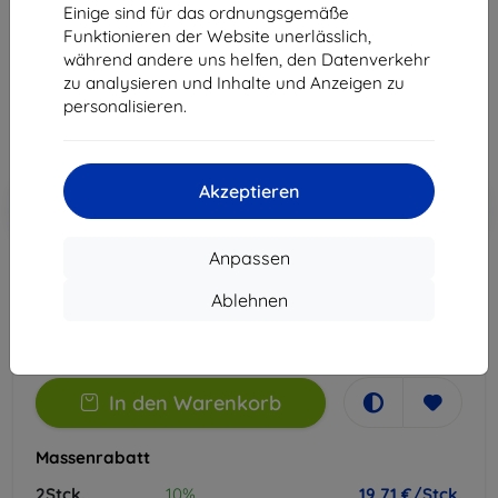
Einige sind für das ordnungsgemäße
Geeignet für:
Google Pixel 10
Google Pixel 10 Pro
Funktionieren der Website unerlässlich,
während andere uns helfen, den Datenverkehr
21,90 €
zu analysieren und Inhalte und Anzeigen zu
19,71 €
personalisieren.
ohne MWSt
16,56 €
Akzeptieren
In den
Rabatt mit Gutschein
-10%
EXTRA10
Warenkorb
Anpassen
Extern Lager > 5 St
Ablehnen
-
+
In den Warenkorb
Massenrabatt
2Stck.
10%
19,71 €/Stck.