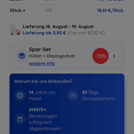
3Stck.+
15%
18,61 €/Stck.
Lieferung 18. August - 19. August
Lieferung ab
3,90 €
(Frei von 80,00 €)
Spar-Set
-15%
Hüllen + Displayschutz
weitere Info
Warum bei uns einkaufen?
14
Jahre am
30
Tage
Markt
Rückgaberecht
819875+
Bestellungen
erfolgreich
abgeschlossen