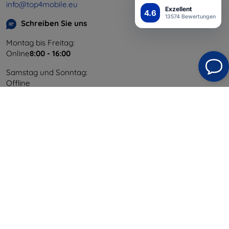
info@top4mobile.eu
Exzellent
4.6
13574 Bewertungen
Schreiben Sie uns
Montag bis Freitag:
Online
8:00 - 16:00
Samstag und Sonntag:
Offline
Einkaufen
Versand & Zahlung
Blog
Cashback
Widerrufsbelehrung
Reklamation