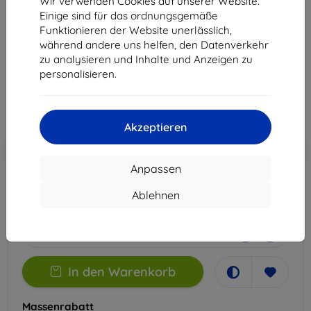
Wir verwenden Cookies auf unserer Website.
Phone 9 / 9 Pro
Einige sind für das ordnungsgemäße
Funktionieren der Website unerlässlich,
Geeignet für:
Asus ROG Phone 9
Asus ROG Phone 9 Pro
während andere uns helfen, den Datenverkehr
zu analysieren und Inhalte und Anzeigen zu
12,90 €
personalisieren.
11,61 €
ohne MWSt
9,76 €
Akzeptieren
In den
Rabatt mit Gutschein
-10%
EXTRA10
Warenkorb
Anpassen
Ablehnen
Extern Lager > 5 St
-
+
In den Warenkorb
Massenrabatt