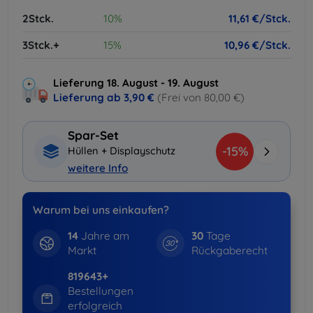
2Stck.
10%
11,61 €/Stck.
3Stck.+
15%
10,96 €/Stck.
Lieferung 18. August - 19. August
Lieferung ab
3,90 €
(Frei von 80,00 €)
Spar-Set
-15%
Hüllen + Displayschutz
weitere Info
Warum bei uns einkaufen?
14
Jahre am
30
Tage
Markt
Rückgaberecht
819643+
Bestellungen
erfolgreich