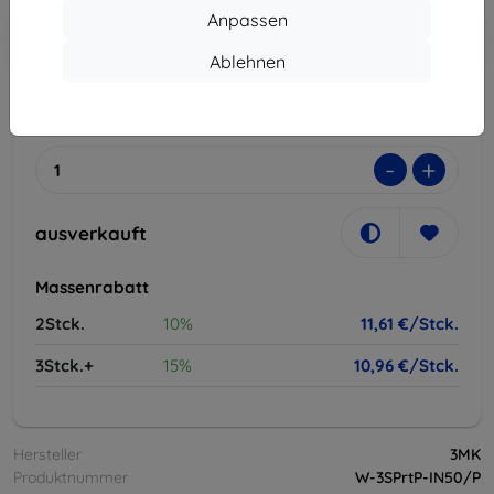
Anpassen
In den
Rabatt mit Gutschein
-10%
EXTRA10
Warenkorb
Ablehnen
ausverkauft
-
+
ausverkauft
Massenrabatt
2Stck.
10%
11,61 €/Stck.
3Stck.+
15%
10,96 €/Stck.
Hersteller
3MK
Produktnummer
W-3SPrtP-IN50/P