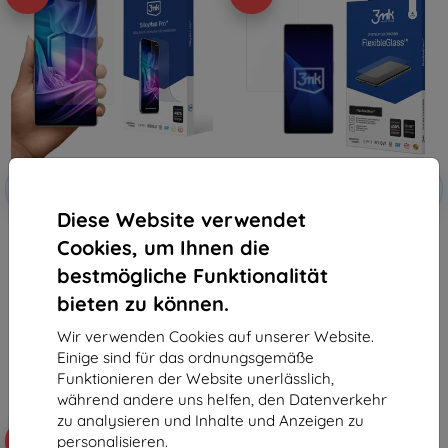
Rabatt
Rabatt
-10%
-10%
mit
EXTRA10
mit
EXTRA10
Gutschein
Gutschein
Diese Website verwendet
3mk Silky Matt Pro Schutzfolie
3mk FlexibleGlass Hybrid-
Cookies, um Ihnen die
für Infinix Note 50 / Note 50 Pro
Hartglas für Infinix Note 50 /
Note 50 Pro
12,90 €
bestmögliche Funktionalität
10,90 €
11,61 €
9,81 €
bieten zu können.
Auf Lager > 5 Stk.
Auf Lager > 5 Stk.
Wir verwenden Cookies auf unserer Website.
Einige sind für das ordnungsgemäße
Funktionieren der Website unerlässlich,
während andere uns helfen, den Datenverkehr
zu analysieren und Inhalte und Anzeigen zu
personalisieren.
-10%