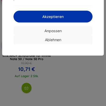
Akzeptieren
Anpassen
Ablehnen
Rabatt
-10%
mit
EXTRA10
Gutschein
3mk ARC+ Schutzfolie für Infinix
Note 50 / Note 50 Pro
11,90 €
10,71 €
Auf Lager 2 Stk.