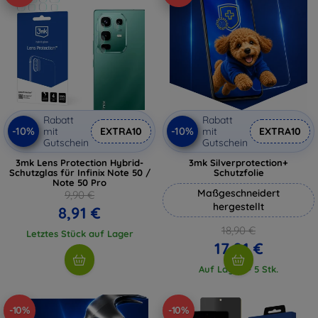
Rabatt
Rabatt
-10%
-10%
mit
EXTRA10
mit
EXTRA10
Gutschein
Gutschein
3mk Lens Protection Hybrid-
3mk Silverprotection+
Schutzglas für Infinix Note 50 /
Schutzfolie
Note 50 Pro
Maßgeschneidert
9,90 €
hergestellt
8,91 €
18,90 €
Letztes Stück auf Lager
17,01 €
Auf Lager > 5 Stk.
-10%
-10%