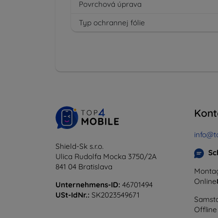
Povrchová úprava
Typ ochrannej fólie
Kont
info@t
Shield-Sk s.r.o.
Sc
Ulica Rudolfa Mocka 3750/2A
841 04 Bratislava
Montag
Online
Unternehmens-ID:
46701494
USt-IdNr.:
SK2023549671
Samsta
Offline