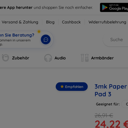
sere App herunter
und shoppen Sie noch einfacher.
Versand & Zahlung
Blog
Cashback
Widerrufsbelehrung
en Sie Beratung?
lkommen in unserem
p.
|
Zubehör
Audio
Armbänder
3mk Paper 
Empfohlen
Pad 3
Geeignet für:
O
26,91 €
24,22 