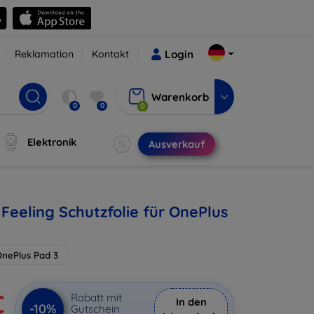
Reklamation
Kontakt
Login
Warenkorb
0
0
0
Elektronik
Ausverkauf
Feeling Schutzfolie für OnePlus
nePlus Pad 3
€
Rabatt mit
In den
-10%
Gutschein