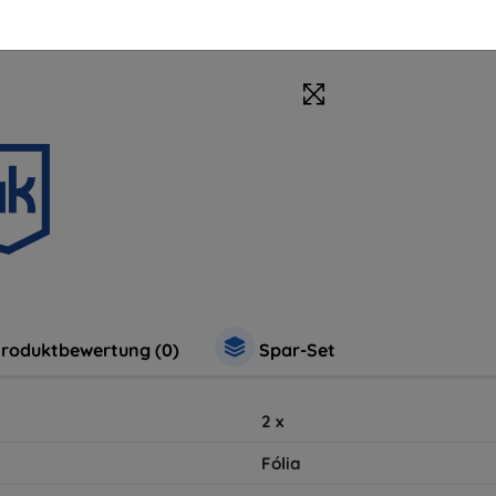
roduktbewertung (0)
Spar-Set
2
x
Fólia