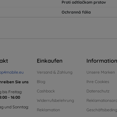
Proti odtlačkom prstov
Ochranná fólia
akt
Einkaufen
Informatio
op4mobile.eu
Versand & Zahlung
Unsere Marken
Blog
Ihre Cookies
hreiben Sie uns
Cashback
Datenschutz
 bis Freitag:
8:00 - 16:00
Widerrufsbelehrung
Reklamationsor
g und Sonntag:
Reklamation
Geschäftsbedin