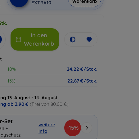
Warenkorb
EXTRA10
€
Stk.
In den
Warenkorb
t
10%
24,22 €/Stck.
15%
22,87 €/Stck.
ng 13. August - 14. August
ung ab
3,90 €
(Frei von 80,00 €)
r-Set
weitere
-15%
en +
Info
layschutz