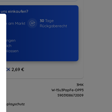
uns einkaufen?
30
Tage
hre am Markt
Rückgaberecht
16+
ellungen
lgreich
eschlossen
BACK
2,69 €
3MK
W-15u3PapFe-OPP3
5903108672009
Displayschutz