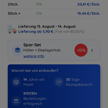
2Stck.
10%
20,61 €/Stck.
3Stck.+
15%
19,46 €/Stck.
Lieferung 13. August - 14. August
Lieferung ab
3,90 €
(Frei von 80,00 €)
Spar-Set
-15%
Hüllen + Displayschutz
weitere Info
Warum bei uns einkaufen?
14
Jahre am
30
Tage
Markt
Rückgaberecht
819530+
Bestellungen
erfolgreich