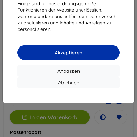
Galaxy F17 5G
Einige sind für das ordnungsgemäße
Funktionieren der Website unerlässlich,
Geeignet für:
Samsung Galaxy F17
während andere uns helfen, den Datenverkehr
zu analysieren und Inhalte und Anzeigen zu
22,90 €
personalisieren.
20,61 €
ohne MWSt
17,32 €
Akzeptieren
In den
Rabatt mit Gutschein
-10%
EXTRA10
Warenkorb
Anpassen
Ablehnen
Auf Lager 3 Stk.
-
+
In den Warenkorb
Massenrabatt