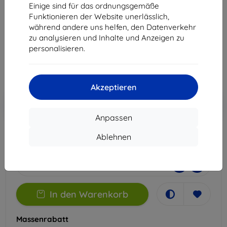
Xiaomi 13T
Einige sind für das ordnungsgemäße
Funktionieren der Website unerlässlich,
Geeignet für:
Uni
Xiaomi 13T
während andere uns helfen, den Datenverkehr
zu analysieren und Inhalte und Anzeigen zu
22,90 €
personalisieren.
20,61 €
ohne MWSt
17,32 €
Akzeptieren
In den
Rabatt mit Gutschein
-10%
EXTRA10
Warenkorb
Anpassen
Ablehnen
Auf Lager 1 Stk.
-
+
In den Warenkorb
Massenrabatt