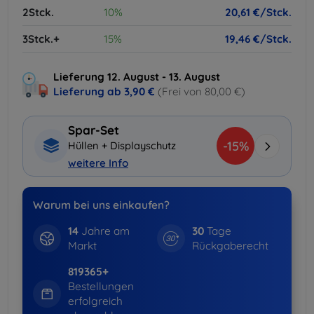
2Stck.
10%
20,61 €/Stck.
3Stck.+
15%
19,46 €/Stck.
Lieferung 12. August - 13. August
Lieferung ab
3,90 €
(Frei von 80,00 €)
Spar-Set
-15%
Hüllen + Displayschutz
weitere Info
Warum bei uns einkaufen?
14
Jahre am
30
Tage
Markt
Rückgaberecht
819365+
Bestellungen
erfolgreich