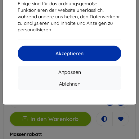
Ulefone Armor 24
Einige sind für das ordnungsgemäße
Funktionieren der Website unerlässlich,
Geeignet für:
Ulefone Armor 24
während andere uns helfen, den Datenverkehr
zu analysieren und Inhalte und Anzeigen zu
22,90 €
personalisieren.
20,61 €
ohne MWSt
17,32 €
Akzeptieren
In den
Rabatt mit Gutschein
-10%
EXTRA10
Warenkorb
Anpassen
Ablehnen
Auf Lager 5 Stk.
-
+
In den Warenkorb
Massenrabatt