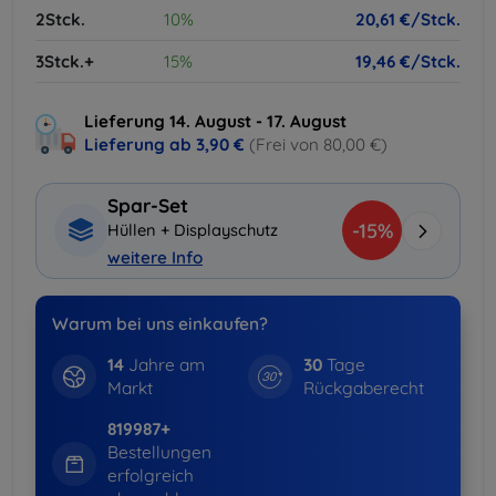
2Stck.
10%
20,61 €/Stck.
3Stck.+
15%
19,46 €/Stck.
Lieferung 14. August - 17. August
Lieferung ab
3,90 €
(Frei von 80,00 €)
Spar-Set
-15%
Hüllen + Displayschutz
weitere Info
Warum bei uns einkaufen?
14
Jahre am
30
Tage
Markt
Rückgaberecht
819987+
Bestellungen
erfolgreich