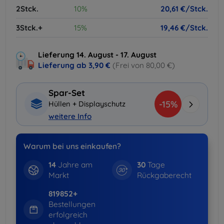
2Stck.
10%
20,61 €/Stck.
3Stck.+
15%
19,46 €/Stck.
Lieferung 14. August - 17. August
Lieferung ab
3,90 €
(Frei von 80,00 €)
Spar-Set
-15%
Hüllen + Displayschutz
weitere Info
Warum bei uns einkaufen?
14
Jahre am
30
Tage
Markt
Rückgaberecht
819852+
Bestellungen
erfolgreich