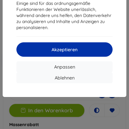
Samsung Galaxy S24+
Einige sind für das ordnungsgemäße
Funktionieren der Website unerlässlich,
Geeignet für:
Samsung Galaxy S24+
während andere uns helfen, den Datenverkehr
zu analysieren und Inhalte und Anzeigen zu
22,90 €
personalisieren.
20,61 €
ohne MWSt
17,32 €
Akzeptieren
In den
Rabatt mit Gutschein
-10%
EXTRA10
Warenkorb
Anpassen
Ablehnen
Auf Lager > 5 Stk.
-
+
In den Warenkorb
Massenrabatt