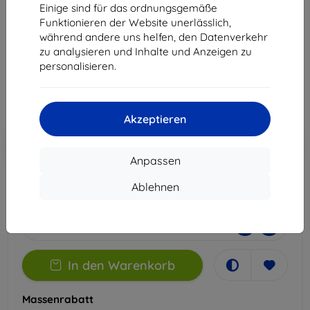
Samsung Galaxy S24
Einige sind für das ordnungsgemäße
Funktionieren der Website unerlässlich,
Geeignet für:
Samsung Galaxy S24
während andere uns helfen, den Datenverkehr
zu analysieren und Inhalte und Anzeigen zu
21,90 €
personalisieren.
11,61 €
ohne MWSt
9,76 €
Akzeptieren
In den
Rabatt mit Gutschein
-10%
EXTRA10
Warenkorb
Anpassen
Ablehnen
Letztes Stück auf Lager
-
+
In den Warenkorb
Massenrabatt