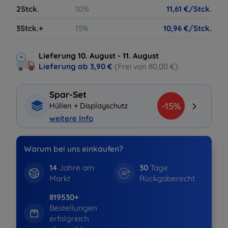
2Stck.
10%
11,61 €/Stck.
3Stck.+
15%
10,96 €/Stck.
Lieferung 10. August - 11. August
Lieferung ab
3,90 €
(Frei von 80,00 €)
Spar-Set
-15%
Hüllen + Displayschutz
weitere Info
Warum bei uns einkaufen?
14
Jahre am
30
Tage
Markt
Rückgaberecht
819530+
Bestellungen
erfolgreich