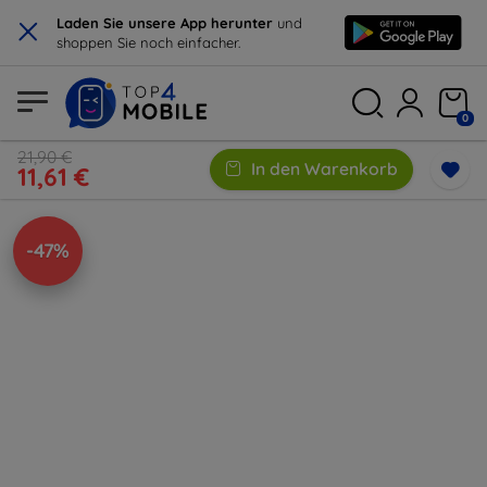
×
Laden Sie unsere App herunter
und
shoppen Sie noch einfacher.
0
21,90 €
In den Warenkorb
11,61 €
-47%