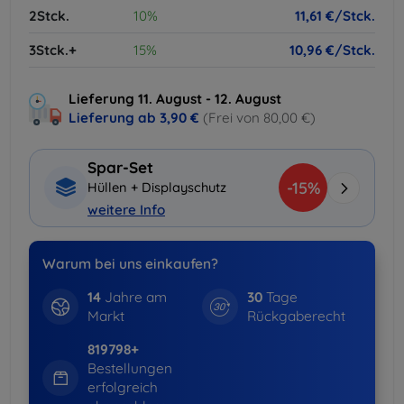
2Stck.
10%
11,61 €/Stck.
3Stck.+
15%
10,96 €/Stck.
Lieferung 11. August - 12. August
Lieferung ab
3,90 €
(Frei von 80,00 €)
Spar-Set
-15%
Hüllen + Displayschutz
weitere Info
Warum bei uns einkaufen?
14
Jahre am
30
Tage
Markt
Rückgaberecht
819798+
Bestellungen
erfolgreich