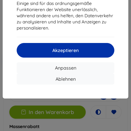
Samsung Galaxy M55
Einige sind für das ordnungsgemäße
Funktionieren der Website unerlässlich,
Geeignet für:
Samsung Galaxy M55
während andere uns helfen, den Datenverkehr
zu analysieren und Inhalte und Anzeigen zu
21,90 €
personalisieren.
11,61 €
ohne MWSt
9,76 €
Akzeptieren
In den
Rabatt mit Gutschein
-10%
EXTRA10
Warenkorb
Anpassen
Ablehnen
Letztes Stück auf Lager
-
+
In den Warenkorb
Massenrabatt