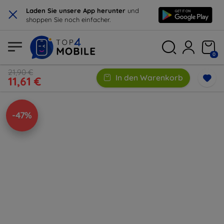
×
Laden Sie unsere App herunter
und
shoppen Sie noch einfacher.
0
21,90 €
In den Warenkorb
11,61 €
-47%