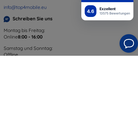
info@top4mobile.eu
Exzellent
4.6
13575 Bewertungen
Schreiben Sie uns
Montag bis Freitag:
Online
8:00 - 16:00
Samstag und Sonntag:
Offline
Einkaufen
Versand & Zahlung
Blog
Cashback
Widerrufsbelehrung
Reklamation