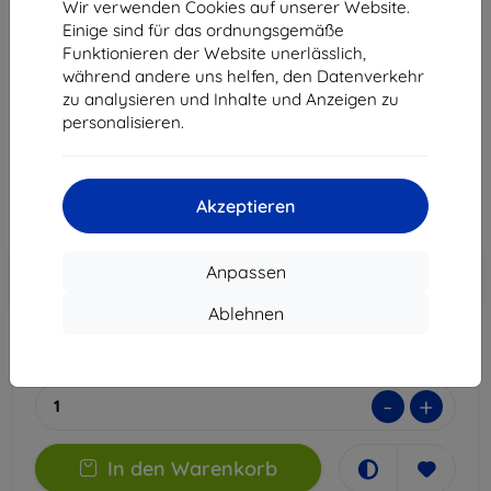
3MK StratCore700 mehrschichtiger Schutzfilm für
Wir verwenden Cookies auf unserer Website.
Samsung Galaxy A36/A56
Einige sind für das ordnungsgemäße
Funktionieren der Website unerlässlich,
Geeignet für:
Samsung Galaxy A36
während andere uns helfen, den Datenverkehr
Samsung Galaxy A56
zu analysieren und Inhalte und Anzeigen zu
personalisieren.
22,90 €
20,61 €
Akzeptieren
ohne MWSt
17,32 €
In den
Rabatt mit Gutschein
Anpassen
-10%
EXTRA10
Warenkorb
Ablehnen
Auf Lager > 5 Stk.
-
+
In den Warenkorb