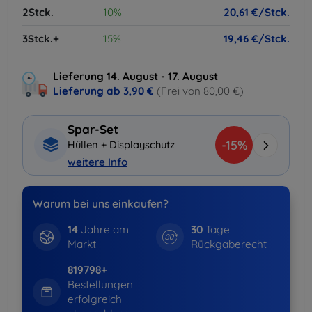
2Stck.
10%
20,61 €/Stck.
3Stck.+
15%
19,46 €/Stck.
Lieferung 14. August - 17. August
Lieferung ab
3,90 €
(Frei von 80,00 €)
Spar-Set
-15%
Hüllen + Displayschutz
weitere Info
Warum bei uns einkaufen?
14
Jahre am
30
Tage
Markt
Rückgaberecht
819798+
Bestellungen
erfolgreich