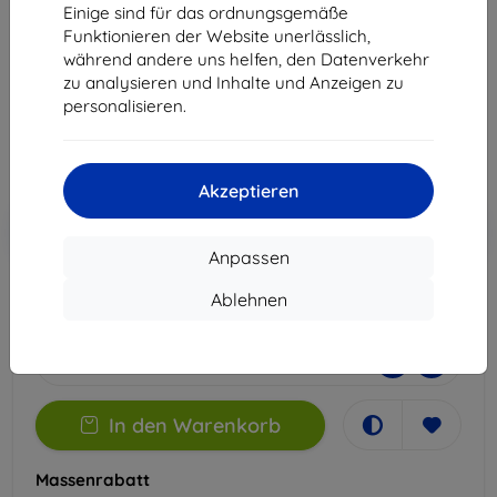
Realme Note 50
Einige sind für das ordnungsgemäße
Funktionieren der Website unerlässlich,
Geeignet für:
Realme Note 50
während andere uns helfen, den Datenverkehr
zu analysieren und Inhalte und Anzeigen zu
22,90 €
personalisieren.
20,61 €
ohne MWSt
17,32 €
Akzeptieren
In den
Rabatt mit Gutschein
-10%
EXTRA10
Warenkorb
Anpassen
Ablehnen
Auf Lager > 5 Stk.
-
+
In den Warenkorb
Massenrabatt