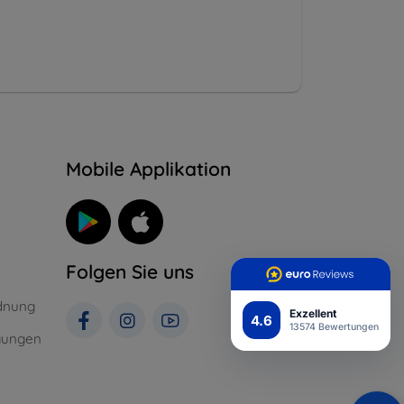
n
Mobile Applikation
Folgen Sie uns
dnung
Exzellent
4.6
13574 Bewertungen
gungen