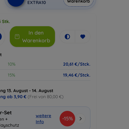
Warenkorb
EXTRA10
 Stk.
In den
Warenkorb
t
10%
20,61 €/Stck.
15%
19,46 €/Stck.
ng 13. August - 14. August
ung ab
3,90 €
(Frei von 80,00 €)
r-Set
weitere
-15%
en +
Info
layschutz