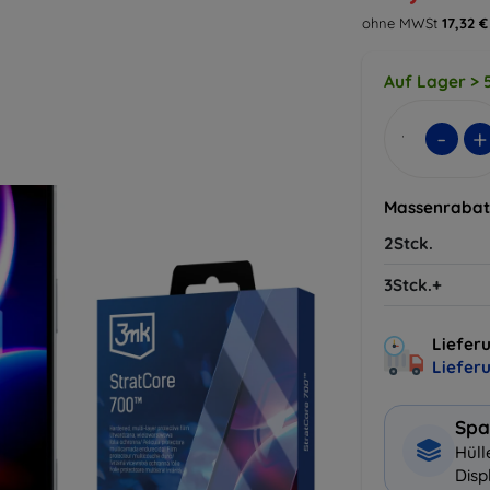
ohne MWSt
17,32 €
Auf Lager > 5
-
+
Massenrabat
2Stck.
3Stck.+
Lieferu
Liefer
Spa
Hüll
Disp