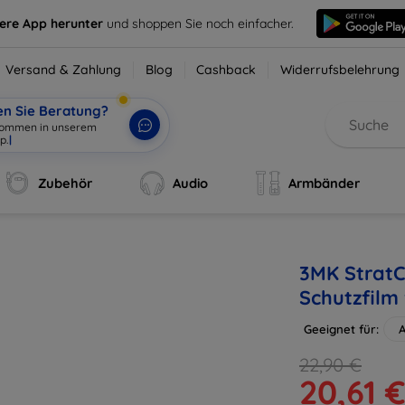
sere App herunter
und shoppen Sie noch einfacher.
Versand & Zahlung
Blog
Cashback
Widerrufsbelehrung
en Sie Beratung?
lkommen in unserem
p.
|
Zubehör
Audio
Armbänder
3MK StratC
Schutzfilm
Geeignet für:
A
22,90 €
20,61 