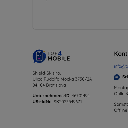
Kont
info@t
Shield-Sk s.r.o.
Sc
Ulica Rudolfa Mocka 3750/2A
841 04 Bratislava
Montag
Online
Unternehmens-ID:
46701494
USt-IdNr.:
SK2023549671
Samsta
Offline