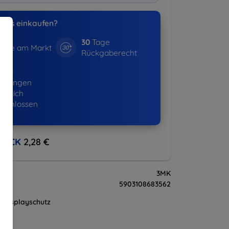
uns einkaufen?
30
Tage
hre am Markt
Rückgaberecht
530+
ellungen
lgreich
eschlossen
BACK
2,28 €
3MK
5903108683562
Displayschutz