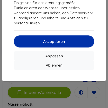
Apple iPhone 15 Pro Max
Einige sind für das ordnungsgemäße
Funktionieren der Website unerlässlich,
Geeignet für:
Apple iPhone 15 Pro Max
während andere uns helfen, den Datenverkehr
zu analysieren und Inhalte und Anzeigen zu
22,90 €
personalisieren.
20,61 €
ohne MWSt
17,32 €
Akzeptieren
In den
Rabatt mit Gutschein
-10%
EXTRA10
Warenkorb
Anpassen
Ablehnen
Auf Lager > 5 Stk.
-
+
In den Warenkorb
Massenrabatt