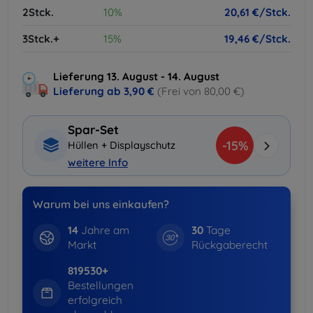
2Stck.
10%
20,61 €/Stck.
3Stck.+
15%
19,46 €/Stck.
Lieferung 13. August - 14. August
Lieferung ab
3,90 €
(Frei von 80,00 €)
Spar-Set
-15%
Hüllen + Displayschutz
weitere Info
Warum bei uns einkaufen?
14
Jahre am
30
Tage
Markt
Rückgaberecht
819530+
Bestellungen
erfolgreich