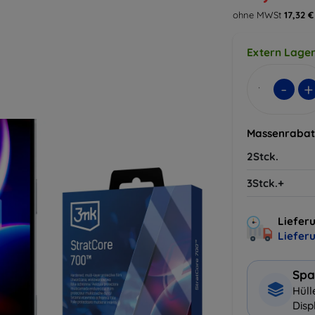
ohne MWSt
17,32 €
Extern Lager
-
+
Massenrabat
2Stck.
3Stck.+
Lieferu
Liefer
Spa
Hüll
Disp