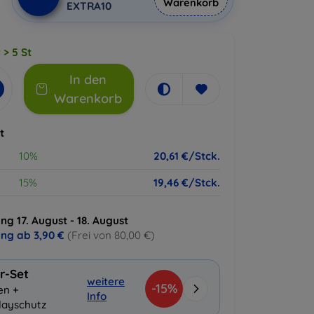
Warenkorb
EXTRA10
 > 5 St
In den
Warenkorb
t
10%
20,61 €/Stck.
15%
19,46 €/Stck.
ng 17. August - 18. August
ung ab
3,90 €
(Frei von 80,00 €)
r-Set
weitere
-15%
en +
Info
layschutz