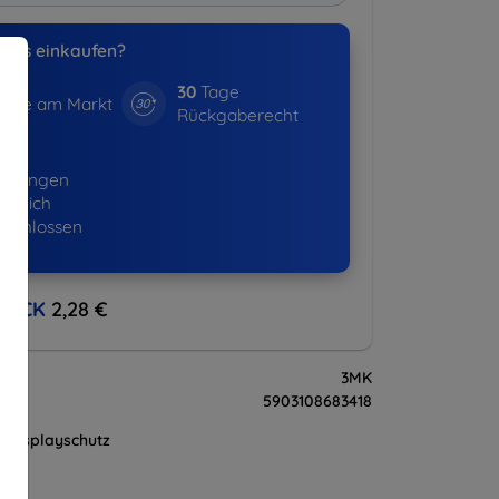
uns einkaufen?
30
Tage
hre am Markt
Rückgaberecht
16+
ellungen
lgreich
eschlossen
BACK
2,28 €
3MK
5903108683418
Displayschutz