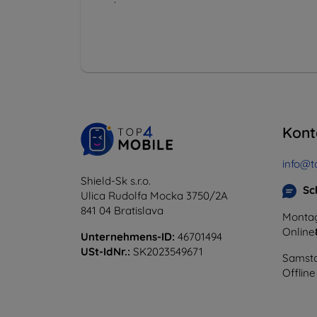
Kont
info@t
Shield-Sk s.r.o.
Sc
Ulica Rudolfa Mocka 3750/2A
841 04 Bratislava
Montag
Online
Unternehmens-ID:
46701494
USt-IdNr.:
SK2023549671
Samsta
Offline