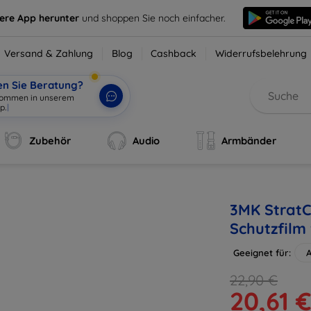
sere App herunter
und shoppen Sie noch einfacher.
Versand & Zahlung
Blog
Cashback
Widerrufsbelehrung
en Sie Beratung?
lkommen in unserem
p.
|
Zubehör
Audio
Armbänder
3MK StratC
Schutzfilm
Geeignet für:
A
22,90 €
20,61 