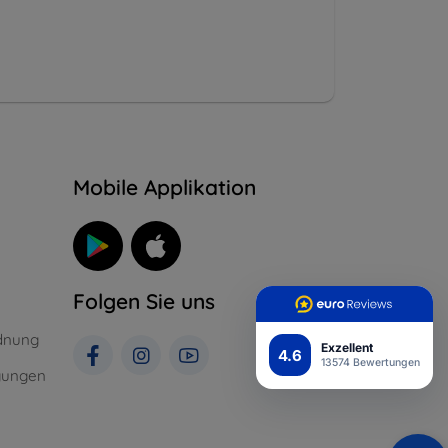
n
Mobile Applikation
Folgen Sie uns
dnung
Exzellent
4.6
13574 Bewertungen
gungen