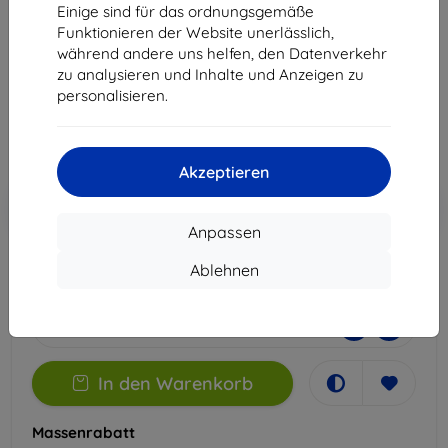
Apple iPhone 13 Mini
Einige sind für das ordnungsgemäße
Funktionieren der Website unerlässlich,
Geeignet für:
Apple iPhone 13 Mini
während andere uns helfen, den Datenverkehr
zu analysieren und Inhalte und Anzeigen zu
21,90 €
personalisieren.
16,11 €
ohne MWSt
13,54 €
Akzeptieren
In den
Rabatt mit Gutschein
-10%
EXTRA10
Warenkorb
Anpassen
Ablehnen
Letztes Stück auf Lager
-
+
In den Warenkorb
Massenrabatt