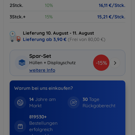
2Stck.
10%
16,11 €/Stck.
3Stck.+
15%
15,21 €/Stck.
Lieferung 10. August - 11. August
Lieferung ab
3,90 €
(Frei von 80,00 €)
Spar-Set
-15%
Hüllen + Displayschutz
weitere Info
Warum bei uns einkaufen?
14
Jahre am
30
Tage
Markt
Rückgaberecht
819530+
Bestellungen
erfolgreich