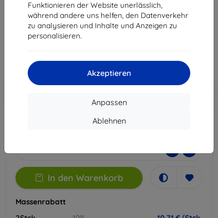
Funktionieren der Website unerlässlich,
Geeignet für:
Xiaomi Poco F7
während andere uns helfen, den Datenverkehr
zu analysieren und Inhalte und Anzeigen zu
11,90 €
personalisieren.
10,71 €
ohne MWSt
9,00 €
Akzeptieren
In den
Rabatt mit Gutschein
-10%
EXTRA10
Warenkorb
Anpassen
Ablehnen
Extern Lager > 5 St
-
+
In den Warenkorb
Massenrabatt
2Stck.
10%
10,71 €/Stck.