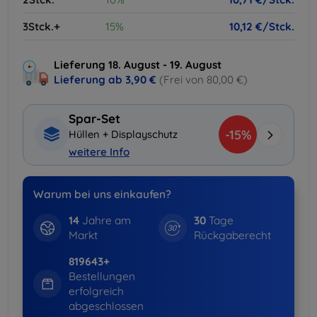
3Stck.+
15%
10,12 €/Stck.
Lieferung 18. August - 19. August
Lieferung ab
3,90 €
(Frei von 80,00 €)
Spar-Set
-15%
Hüllen + Displayschutz
weitere Info
Warum bei uns einkaufen?
14
Jahre am
30
Tage
Markt
Rückgaberecht
819643+
Bestellungen
erfolgreich
abgeschlossen