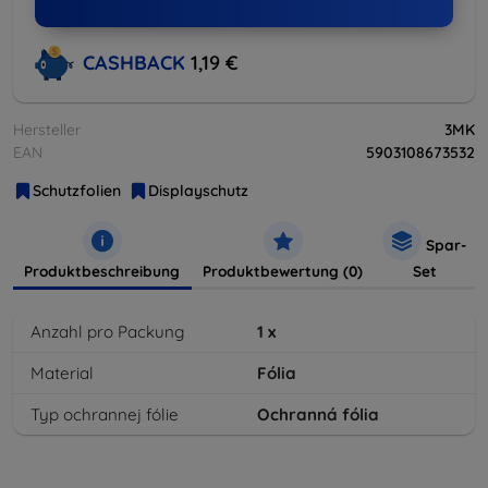
CASHBACK
1,19 €
Hersteller
3MK
EAN
5903108673532
Schutzfolien
Displayschutz
Spar-
Produktbeschreibung
Produktbewertung (0)
Set
Anzahl pro Packung
1
x
Material
Fólia
Typ ochrannej fólie
Ochranná fólia