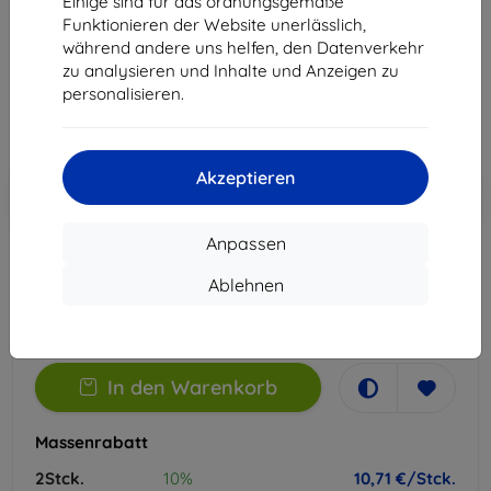
Einige sind für das ordnungsgemäße
Geeignet für:
Honor X8c
Funktionieren der Website unerlässlich,
während andere uns helfen, den Datenverkehr
11,90 €
zu analysieren und Inhalte und Anzeigen zu
10,71 €
personalisieren.
ohne MWSt
9,00 €
Akzeptieren
In den
Rabatt mit Gutschein
-10%
EXTRA10
Warenkorb
Anpassen
Extern Lager > 5 St
Ablehnen
-
+
In den Warenkorb
Massenrabatt
2Stck.
10%
10,71 €/Stck.