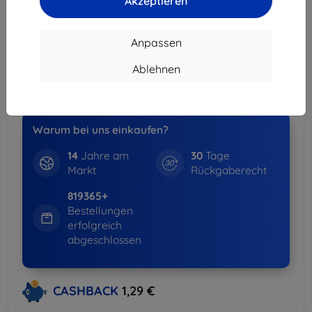
Akzeptieren
Lieferung 14. August - 17. August
Lieferung ab
3,90 €
(Frei von 80,00 €)
Anpassen
Spar-Set
Ablehnen
-15%
Hüllen + Displayschutz
weitere Info
Warum bei uns einkaufen?
14
Jahre am
30
Tage
Markt
Rückgaberecht
819365+
Bestellungen
erfolgreich
abgeschlossen
CASHBACK
1,29 €