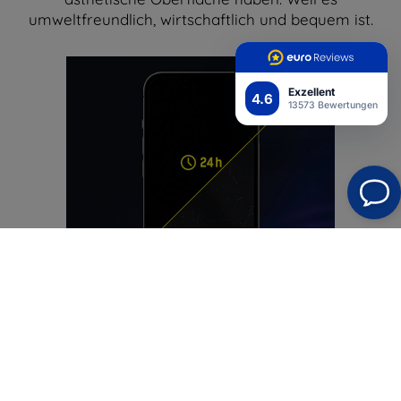
umweltfreundlich, wirtschaftlich und bequem ist.
Exzellent
4.6
13573 Bewertungen
Einfach freundlich
Wir haben SilkyMatt Pro™ mit einer erstklassigen