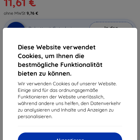
11,61 €
ohne MWSt
9,76 €
In den
Rabatt mit Gutschein
-10%
EXTRA10
Warenkorb
Diese Website verwendet
Cookies, um Ihnen die
Extern Lager > 5 St
bestmögliche Funktionalität
-
+
bieten zu können.
Wir verwenden Cookies auf unserer Website.
In den Warenkorb
Einige sind für das ordnungsgemäße
Funktionieren der Website unerlässlich,
Massenrabatt
während andere uns helfen, den Datenverkehr
zu analysieren und Inhalte und Anzeigen zu
2Stck.
10%
11,61 €/Stck.
personalisieren.
3Stck.+
15%
10,96 €/Stck.