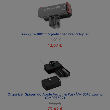
Sunnylife 180° magnetischer Drehadapter
16,90 €
12,67 €
Organizer Spigen do Apple Watch & PaskÃ³w S340 czarny
(AMP07602)
97,90 €
73,42 €