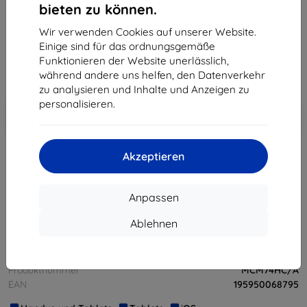
Rabatt
auf sämtliches Zubehör dafür!
bieten zu können.
Wir verwenden Cookies auf unserer Website.
Endpreis
Einige sind für das ordnungsgemäße
580,90 €
278,91 €
Funktionieren der Website unerlässlich,
während andere uns helfen, den Datenverkehr
zu analysieren und Inhalte und Anzeigen zu
personalisieren.
In den
Rabatt mit Gutschein
-10%
EXTRA10
Warenkorb
Akzeptieren
ausverkauft
Anpassen
ausverkauft
Ablehnen
Hersteller
Apple
Produktnummer
MCM74HC/A
EAN
195950068795