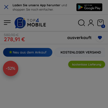
×
Laden Sie unsere App herunter
und
shoppen Sie noch einfacher.
0
580,90 €
ausverkauft
278,91 €
Neu aus dem Ankauf
KOSTENLOSER VERSAND
kostenlose Lieferung
-52%