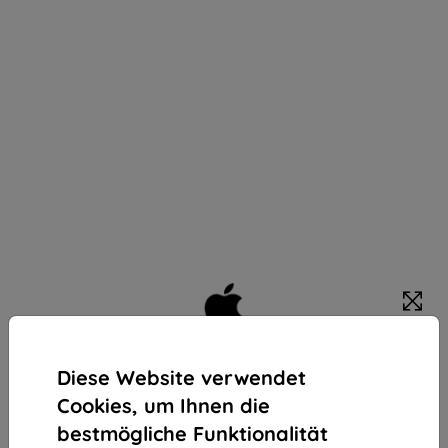
Apple iPad 10.9" Wi-Fi 64GB Silber (10. Gen.)
Diese Website verwendet
(MCM74HC/A)
Cookies, um Ihnen die
Kaufen Sie dieses Gerät und erhalten Sie
25%
bestmögliche Funktionalität