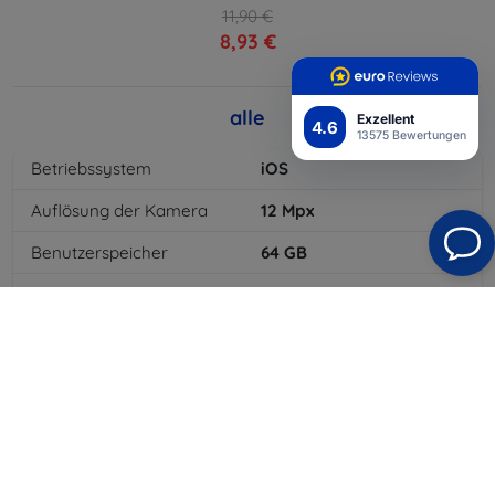
11,90 €
8,93 €
alle
Exzellent
4.6
13575 Bewertungen
Betriebssystem
iOS
Auflösung der Kamera
12
Mpx
Benutzerspeicher
64
GB
Displaygröße
10,9
"
Gewicht
477
g
Bluetooth
Ja
WLAN
Ja
Farbe
Silber