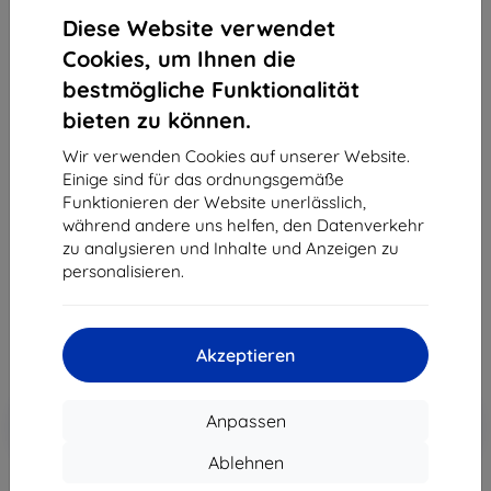
Diese Website verwendet
Cookies, um Ihnen die
bestmögliche Funktionalität
bieten zu können.
Wir verwenden Cookies auf unserer Website.
Einige sind für das ordnungsgemäße
Funktionieren der Website unerlässlich,
SBS Mobile dátový kábel USB - Micro USB Modrý
während andere uns helfen, den Datenverkehr
Produktbeschreibung
zu analysieren und Inhalte und Anzeigen zu
personalisieren.
14,90 €
13,41 €
Akzeptieren
ohne MWSt
11,27 €
In den
Rabatt mit Gutschein
Anpassen
-10%
EXTRA10
Warenkorb
Ablehnen