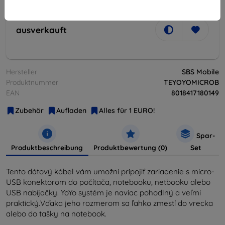
ausverkauft
ausverkauft
Hersteller
SBS Mobile
Produktnummer
TEYOYOMICROB
EAN
8018417180149
Zubehör
Aufladen
Alles für 1 EURO!
Spar-
Produktbeschreibung
Produktbewertung (0)
Set
Tento dátový
kábel
vám
umožní pripojiť
zariadenie
s
micro
-
USB
konektorom
do
počítača
,
notebooku
,
netbooku
alebo
USB
nabíjačky
.
YoYo
systém je
naviac
pohodlný
a
veľmi
praktický
.Vďaka jeho
rozmerom sa ľahko zmestí do vrecka
alebo do
tašky na
notebook
.