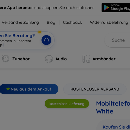
sere App herunter
und shoppen Sie noch einfacher.
Versand & Zahlung
Blog
Cashback
Widerrufsbelehrung
en Sie Beratung?
lkommen in unserem
op
|
Zubehör
Audio
Armbänder
Neu aus dem Ankauf
KOSTENLOSER VERSAND
Mobiltelef
kostenlose Lieferung
White
Kaufen Sie d