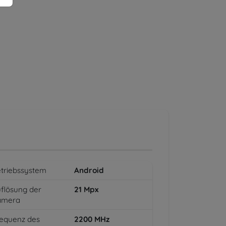
triebssystem
Android
flösung der
21
Mpx
amera
equenz des
2200
MHz