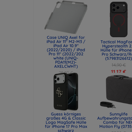
Case UNIQ Axel for
iPad Air 11" M2-M3 /
Tactical MagFo
iPad Air 10.9"
Hyperstealth 2
(2022/2020) / iPad
Hülle für iPhone
Pro 11" (2022/202
Pro Schwarz/R
white (UNIQ-
(57983126612
PDA11(M2)-
14,90 €
AXELCWHT)
11,17 €
25,89 €
19,42 €
Guess körniges
Sunnylife
großes 4G & Classic
Aufbewahrungst
Logo MagSafe Hülle
Combo für NE
für iPhone 17 Pro Max
Motion Fly (0735
schwarz