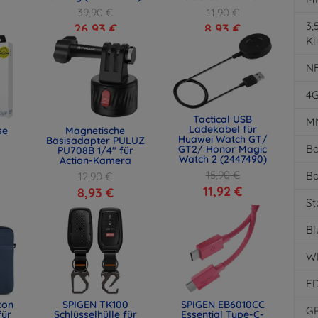
39,90 €
11,90 €
3
26,93 €
8,93 €
Kl
N
4
Tactical USB
M
Ladekabel für
se
Magnetische
Huawei Watch GT/
Basisadapter PULUZ
Ba
GT2/ Honor Magic
PU708B 1/4" für
Watch 2 (2447490)
Action-Kamera
15,90 €
Ba
12,90 €
11,92 €
8,93 €
St
Bl
W
E
kon
SPIGEN TK100
SPIGEN EB6010CC
G
für
Schlüsselhülle für
Essential Type-C-