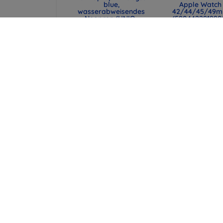
blue,
Apple Watch
wasserabweisendes
42/44/45/49
Neopren (UNIQ-
(590442291990
CYPRUS (14) -
48,90 €
ABSBLUE)
36,68 €
29,90 €
22,43 €
UNIQ Laptop-Hülle
TPU-Hülle CEL
Cyprus 16" marl gray,
Gelskin für So
wasserabweisendes
Xperia Z1, farb
Neopren (UNIQ-
3,90 €
CYPRUS (16) -
MALGRY)
2,93 €
34,90 €
26,18 €
alle