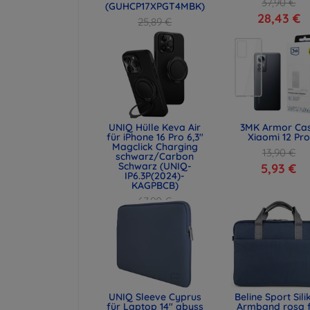
37,90 €
(GUHCP17XPGT4MBK)
28,43 €
25,89 €
19,42 €
UNIQ Hülle Keva Air
3MK Armor Ca
für iPhone 16 Pro 6,3"
Xiaomi 12 Pro
Magclick Charging
13,90 €
schwarz/Carbon
Schwarz (UNIQ-
5,93 €
IP6.3P(2024)-
KAGPBCB)
67,90 €
50,93 €
UNIQ Sleeve Cyprus
Beline Sport Sili
für Laptop 14" abyss
Armband rosa 