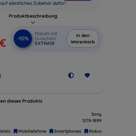
auf sämtliches Zubehör dafür!
Produktbeschreibung
Rabatt mit
In den
-10%
Gutschein
 €
Warenkorb
EXTRA10
t
en dieses Produkts
Sony
1278-1899
blets
Mobiltelefone
Smartphones
Robuste Handys