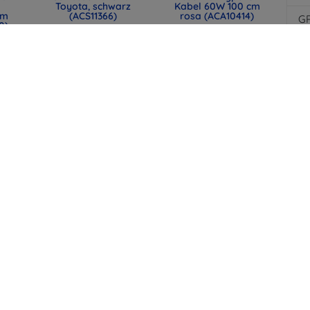
Toyota, schwarz
Kabel 60W 100 cm
mm
(ACS11366)
rosa (ACA10414)
G
0)
31,90 €
12,90 €
Au
23,93 €
9,67 €
Di
F
LY
SPIGEN EB6015CC
SPIGEN EB6015CC
ny
Essential USB-C-
Essential USB-C-
los
Kabel 60W 150 cm
Kabel 60W 150 cm
weiß (ACA10416)
Schwarz (ACA10417)
12,90 €
12,90 €
9,67 €
9,67 €
alle