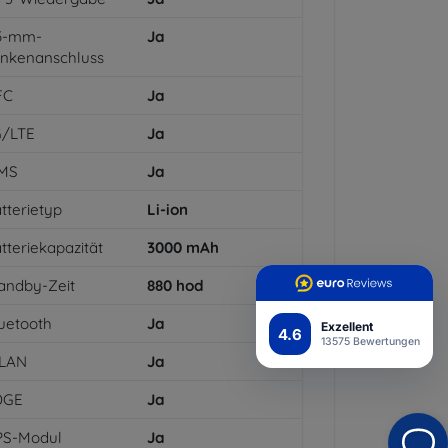
,5-mm-
Ja
inkenanschluss
FC
Ja
G/LTE
Ja
MS
Ja
tterietyp
Li-ion
tteriekapazität
3000
mAh
andby-Zeit
880
hod
uetooth
Ja
Exzellent
4.6
13575 Bewertungen
LAN
Ja
DGE
Ja
PS-Modul
Ja