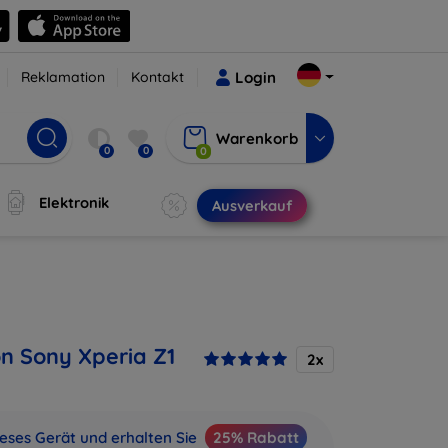
Reklamation
Kontakt
Login
Warenkorb
0
0
0
Elektronik
Ausverkauf
on Sony Xperia Z1
2x
ieses Gerät und erhalten Sie
25% Rabatt