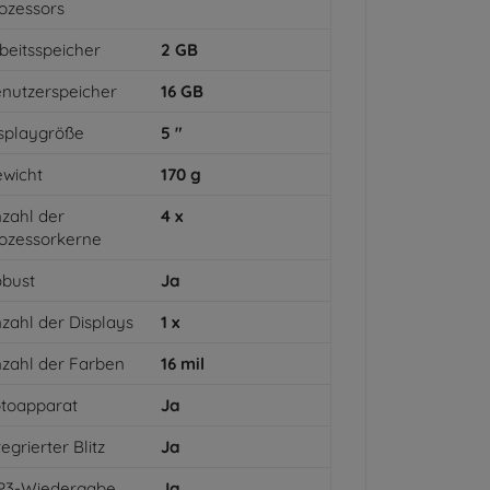
ozessors
beitsspeicher
2
GB
nutzerspeicher
16
GB
splaygröße
5
"
wicht
170
g
zahl der
4
x
ozessorkerne
bust
Ja
zahl der Displays
1
x
zahl der Farben
16
mil
toapparat
Ja
tegrierter Blitz
Ja
P3-Wiedergabe
Ja