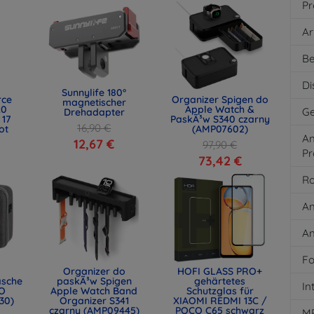
Pr
Ar
Be
Di
Sunnylife 180°
rce
Organizer Spigen do
magnetischer
.0
Apple Watch &
Ge
Drehadapter
 17
PaskÃ³w S340 czarny
16,90 €
ot
(AMP07602)
An
)
12,67 €
97,90 €
Pr
73,42 €
Ro
An
An
Fo
Organizer do
HOFI GLASS PRO+
asche
paskÃ³w Spigen
gehärtetes
In
O
Apple Watch Band
Schutzglas für
30)
Organizer S341
XIAOMI REDMI 13C /
czarny (AMP09445)
POCO C65 schwarz
M