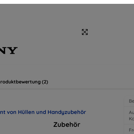
roduktbewertung (2)
Be
ent von Hüllen und Handyzubehör
Au
K
Zubehör
Fr