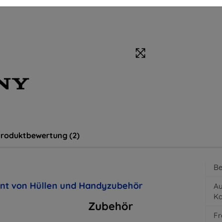
roduktbewertung (2)
Be
ent von Hüllen und Handyzubehör
Au
K
Zubehör
Fr