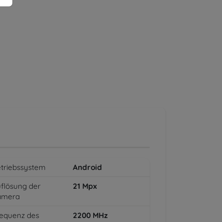
triebssystem
Android
flösung der
21
Mpx
amera
equenz des
2200
MHz