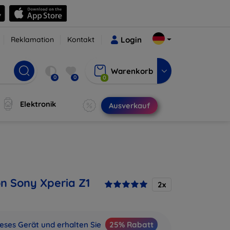
Reklamation
Kontakt
Login
Warenkorb
0
0
0
Elektronik
Ausverkauf
on Sony Xperia Z1
2x
ieses Gerät und erhalten Sie
25% Rabatt