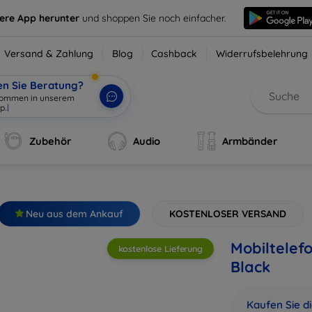
sere App herunter
und shoppen Sie noch einfacher.
Versand & Zahlung
Blog
Cashback
Widerrufsbelehrung
en Sie Beratung?
lkommen in
|
Zubehör
Audio
Armbänder
Neu aus dem Ankauf
KOSTENLOSER VERSAND
Mobiltelef
kostenlose Lieferung
Black
Kaufen Sie d