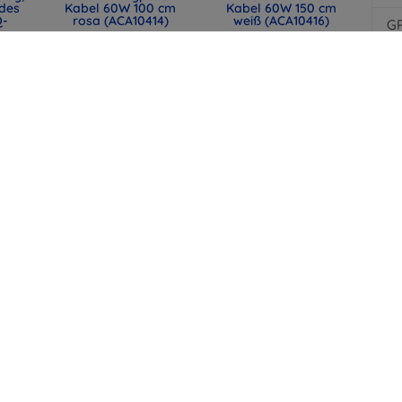
des
Kabel 60W 100 cm
Kabel 60W 150 cm
Q-
rosa (ACA10414)
weiß (ACA10416)
G
12,90 €
12,90 €
Au
9,67 €
9,67 €
Di
F
lle
SPIGEN EB6015CC
SPIGEN EB6015CC
mit
Essential USB-C-
ESSENTIAL USB-C-
t,
Kabel 60W 150 cm
Kabel 60W 150 cm
44)
Schwarz (ACA10417)
Naturtitan (ACA10419)
12,90 €
12,90 €
9,67 €
9,67 €
alle