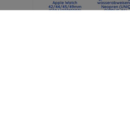
Apple Watch
wasserabweisen
42/44/45/49mm
Neopren (UNI
(5904422919900)
CYPRUS (16) -
MALGRY)
47,90 €
34,90 €
35,93 €
26,18 €
TPU-Hülle CELLY
Spigen universe
Gelskin für Sony
Reisepasshülle 
Xperia Z1, farblos
MagSafe-Walle
schwarz (AFA113
3,90 €
43,90 €
2,93 €
32,93 €
alle