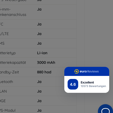
,5-mm-
Ja
inkenanschluss
FC
Ja
G/LTE
Ja
MS
Ja
tterietyp
Li-ion
tteriekapazität
3000
mAh
andby-Zeit
880
hod
uetooth
Ja
Exzellent
4.6
13573 Bewertungen
LAN
Ja
DGE
Ja
PS-Modul
Ja