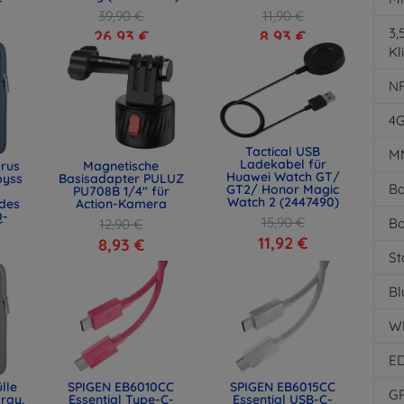
39,90 €
11,90 €
3
26,93 €
8,93 €
Kl
N
4
Tactical USB
M
Ladekabel für
rus
Magnetische
Huawei Watch GT/
byss
Basisadapter PULUZ
Ba
GT2/ Honor Magic
PU708B 1/4" für
Watch 2 (2447490)
des
Action-Kamera
Q-
15,90 €
Ba
12,90 €
11,92 €
8,93 €
St
Bl
W
E
lle
SPIGEN EB6010CC
SPIGEN EB6015CC
G
ray,
Essential Type-C-
Essential USB-C-