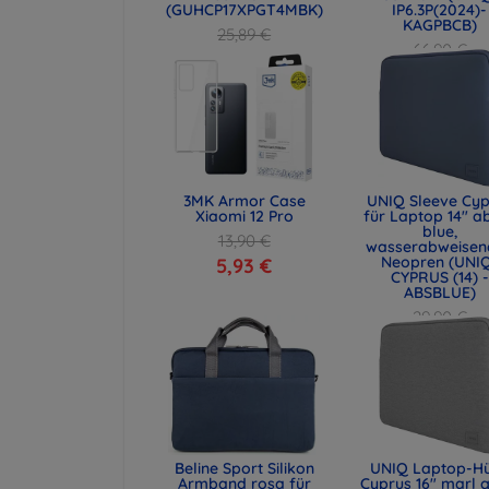
(GUHCP17XPGT4MBK)
IP6.3P(2024)-
KAGPBCB)
25,89 €
66,90 €
19,42 €
50,18 €
3MK Armor Case
UNIQ Sleeve Cyp
Xiaomi 12 Pro
für Laptop 14" a
blue,
13,90 €
wasserabweisen
Neopren (UNI
5,93 €
CYPRUS (14) -
ABSBLUE)
29,90 €
22,43 €
Beline Sport Silikon
UNIQ Laptop-Hü
Armband rosa für
Cyprus 16" marl g