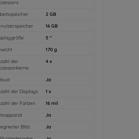
ozessors
beitsspeicher
2
GB
nutzerspeicher
16
GB
splaygröße
5
"
wicht
170
g
zahl der
4
x
ozessorkerne
bust
Ja
zahl der Displays
1
x
zahl der Farben
16
mil
toapparat
Ja
tegrierter Blitz
Ja
P3-Wiedergabe
Ja