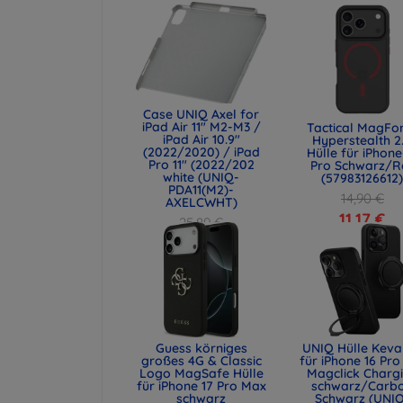
Case UNIQ Axel for
iPad Air 11" M2-M3 /
Tactical MagFo
iPad Air 10.9"
Hyperstealth 2
(2022/2020) / iPad
Hülle für iPhone
Pro 11" (2022/202
Pro Schwarz/R
white (UNIQ-
(57983126612
PDA11(M2)-
14,90 €
AXELCWHT)
11,17 €
25,89 €
19,42 €
Guess körniges
UNIQ Hülle Keva
großes 4G & Classic
für iPhone 16 Pro 
Logo MagSafe Hülle
Magclick Charg
für iPhone 17 Pro Max
schwarz/Carb
schwarz
Schwarz (UNI