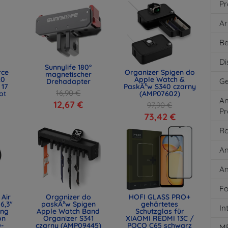
Pr
Ar
Be
Di
Sunnylife 180°
rce
Organizer Spigen do
magnetischer
.0
Apple Watch &
Ge
Drehadapter
 17
PaskÃ³w S340 czarny
16,90 €
ot
(AMP07602)
An
)
12,67 €
97,90 €
Pr
73,42 €
Ro
An
An
Fo
 Air
Organizer do
HOFI GLASS PRO+
6,3"
paskÃ³w Spigen
gehärtetes
In
ing
Apple Watch Band
Schutzglas für
on
Organizer S341
XIAOMI REDMI 13C /
Q-
czarny (AMP09445)
POCO C65 schwarz
M