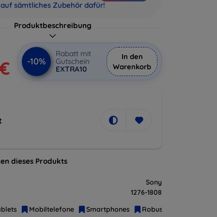
auf sämtliches Zubehör dafür!
Produktbeschreibung
Rabatt mit
In den
-10%
Gutschein
 €
Warenkorb
EXTRA10
t
en dieses Produkts
Sony
1276-1808
blets
Mobiltelefone
Smartphones
Robuste Handys