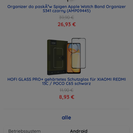
Organizer do paskÃ³w Spigen Apple Watch Band Organizer
S341 czarny (AMP09445)
39,90 €
26,93 €
HOFI GLASS PRO+ gehärtetes Schutzglas für XIAOMI REDMI
13C / POCO C65 schwarz
11,90 €
8,93 €
alle
Betriebssystem
Android