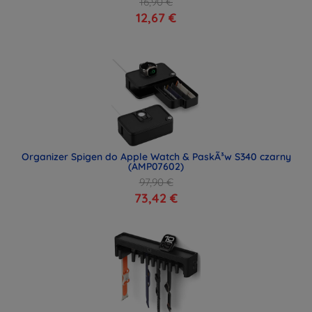
16,90 €
12,67 €
Organizer Spigen do Apple Watch & PaskÃ³w S340 czarny
(AMP07602)
97,90 €
73,42 €