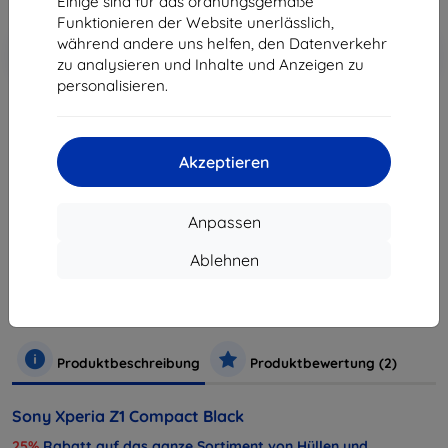
Einige sind für das ordnungsgemäße
Funktionieren der Website unerlässlich,
In den
während andere uns helfen, den Datenverkehr
Rabatt mit Gutschein
-10%
EXTRA10
Warenkorb
zu analysieren und Inhalte und Anzeigen zu
personalisieren.
ausverkauft
Akzeptieren
ausverkauft
Anpassen
Hersteller
Sony
Ablehnen
Produktnummer
1280-7984
Handys und Tablets
Mobiltelefone
Smartphones
Rob
Produktbeschreibung
Produktbewertung (2)
Sony Xperia Z1 Compact Black
25%
Rabatt auf das ganze Sortiment von Hüllen und