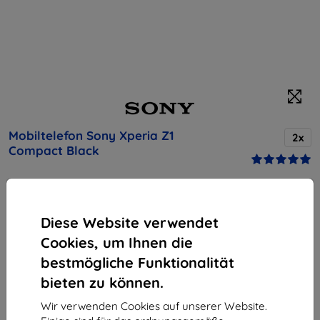
Mobiltelefon Sony Xperia Z1
2x
Compact Black
Kaufen Sie dieses Gerät und erhalten Sie
25%
Rabatt
auf sämtliches Zubehör dafür!
Diese Website verwendet
Cookies, um Ihnen die
Produktbeschreibung
bestmögliche Funktionalität
Endpreis
bieten zu können.
221,90 €
199,71 €
Wir verwenden Cookies auf unserer Website.