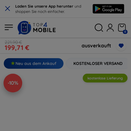
×
Laden Sie unsere App herunter
und
shoppen Sie noch einfacher.
0
221,90 €
ausverkauft
199,71 €
Neu aus dem Ankauf
KOSTENLOSER VERSAND
kostenlose Lieferung
-10%