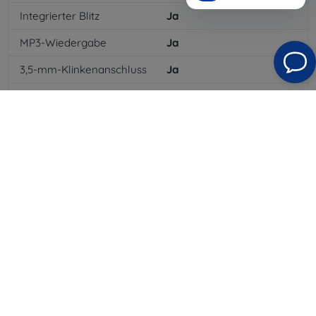
Integrierter Blitz
Ja
MP3-Wiedergabe
Ja
3,5-mm-Klinkenanschluss
Ja
NFC
Ja
4G/LTE
Ja
MMS
Ja
Batterietyp
Li-ion
Batteriekapazität
2300
mAh
Standby-Zeit
670
hod
Bluetooth
Ja
WLAN
Ja
EDGE
Ja