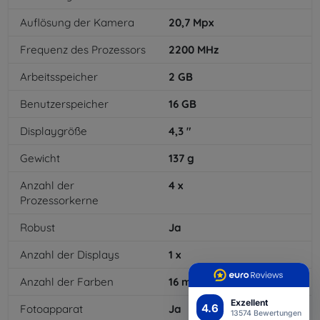
Auflösung der Kamera
20,7
Mpx
Frequenz des Prozessors
2200
MHz
Arbeitsspeicher
2
GB
Benutzerspeicher
16
GB
Displaygröße
4,3
"
Gewicht
137
g
Anzahl der
4
x
Prozessorkerne
Robust
Ja
Anzahl der Displays
1
x
Anzahl der Farben
16
mil
Exzellent
4.6
Fotoapparat
Ja
13574 Bewertungen