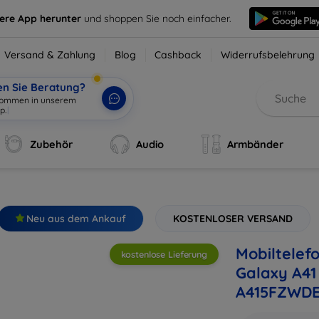
sere App herunter
und shoppen Sie noch einfacher.
Versand & Zahlung
Blog
Cashback
Widerrufsbelehrung
en Sie Beratung?
lkommen in unserem
p.
|
Zubehör
Audio
Armbänder
Neu aus dem Ankauf
KOSTENLOSER VERSAND
Mobiltelef
kostenlose Lieferung
Galaxy A41
A415FZWDE