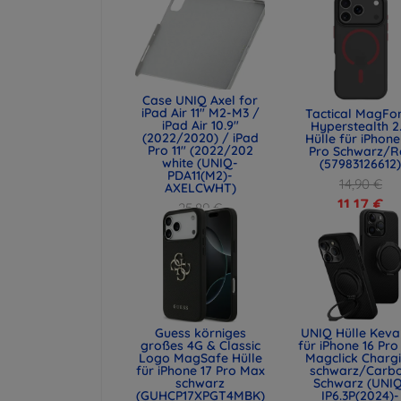
Case UNIQ Axel for
iPad Air 11" M2-M3 /
Tactical MagFo
iPad Air 10.9"
Hyperstealth 2
(2022/2020) / iPad
Hülle für iPhone
Pro 11" (2022/202
Pro Schwarz/R
white (UNIQ-
(57983126612
PDA11(M2)-
14,90 €
AXELCWHT)
11,17 €
25,89 €
19,42 €
Guess körniges
UNIQ Hülle Keva
großes 4G & Classic
für iPhone 16 Pro 
Logo MagSafe Hülle
Magclick Charg
für iPhone 17 Pro Max
schwarz/Carb
schwarz
Schwarz (UNI
(GUHCP17XPGT4MBK)
IP6.3P(2024)-