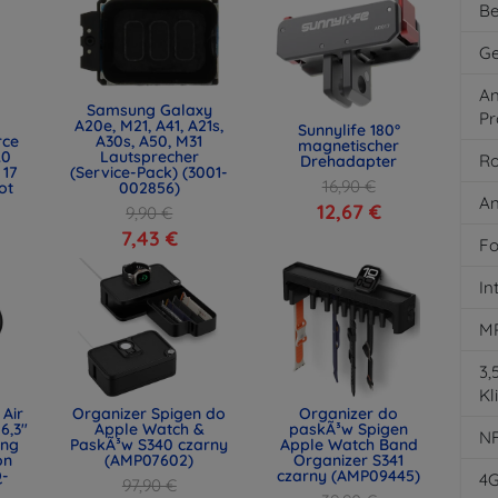
Be
Ge
An
Samsung Galaxy
Pr
A20e, M21, A41, A21s,
Sunnylife 180°
rce
A30s, A50, M31
magnetischer
.0
Lautsprecher
Ro
Drehadapter
 17
(Service-Pack) (3001-
16,90 €
ot
002856)
An
)
12,67 €
9,90 €
7,43 €
Fo
In
M
3
Kl
 Air
Organizer Spigen do
Organizer do
6,3"
Apple Watch &
paskÃ³w Spigen
N
ing
PaskÃ³w S340 czarny
Apple Watch Band
on
(AMP07602)
Organizer S341
Q-
czarny (AMP09445)
4
97,90 €