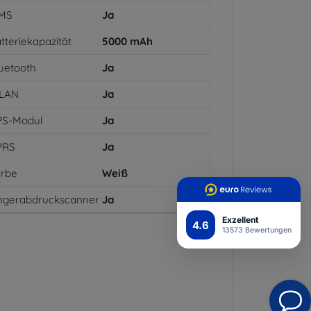
MS
Ja
tteriekapazität
5000
mAh
uetooth
Ja
LAN
Ja
PS-Modul
Ja
PRS
Ja
arbe
Weiß
ngerabdruckscanner
Ja
Exzellent
4.6
13573 Bewertungen