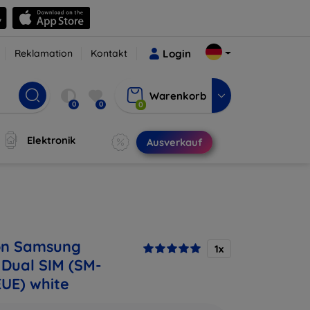
Reklamation
Kontakt
Login
Warenkorb
0
0
0
Elektronik
Ausverkauf
on Samsung
1x
 Dual SIM (SM-
UE) white