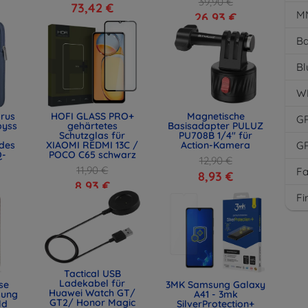
39,90 €
73,42 €
M
26,93 €
Ba
Bl
W
rus
HOFI GLASS PRO+
Magnetische
G
byss
gehärtetes
Basisadapter PULUZ
Schutzglas für
PU708B 1/4" für
des
XIAOMI REDMI 13C /
Action-Kamera
G
Q-
POCO C65 schwarz
12,90 €
11,90 €
F
8,93 €
8,93 €
Fi
Tactical USB
Ladekabel für
se
3MK Samsung Galaxy
Huawei Watch GT/
sung
A41 - 3mk
GT2/ Honor Magic
ld
SilverProtection+