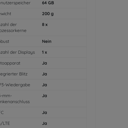
nutzerspeicher
64
GB
wicht
200
g
zahl der
8
x
ozessorkerne
bust
Nein
zahl der Displays
1
x
toapparat
Ja
tegrierter Blitz
Ja
P3-Wiedergabe
Ja
,5-mm-
Ja
inkenanschluss
FC
Ja
G/LTE
Ja