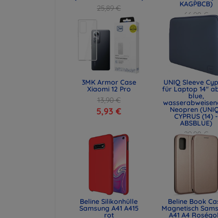
KAGPBCB)
25,89 €
66,90 €
19,42 €
50,18 €
3MK Armor Case
UNIQ Sleeve Cyp
Xiaomi 12 Pro
für Laptop 14" a
blue,
13,90 €
wasserabweisen
Neopren (UNI
5,93 €
CYPRUS (14) -
ABSBLUE)
29,90 €
22,43 €
Beline Silikonhülle
Beline Book Ca
Samsung A41 A415
Magnetisch Sam
rot
A41 A4 Roségo