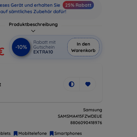
ieses Gerät und erhalten Sie
25% Rabatt
auf sämtliches Zubehör dafür!
Produktbeschreibung
Rabatt mit
In den
-10%
Gutschein
€
Warenkorb
EXTRA10
t
Samsung
SAMSMA415FZWDEUE
8806090418976
blets
Mobiltelefone
Smartphones