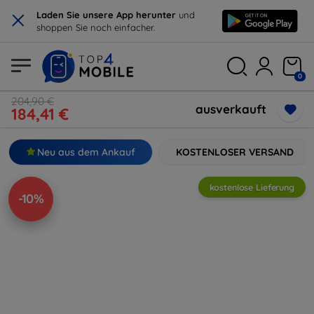
×
Laden Sie unsere App herunter
und
shoppen Sie noch einfacher.
0
204,90 €
ausverkauft
184,41 €
Neu aus dem Ankauf
KOSTENLOSER VERSAND
kostenlose Lieferung
-10%