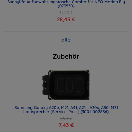
Sunnylife Aufbewahrungstasche Combo für NEO Motion Fly
(073530)
37,90 €
28,43 €
alle
Zubehör
Samsung Galaxy A20e, M21, A41, A21s, A30s, A50, M31
Lautsprecher (Service-Pack) (3001-002856)
9,90 €
7,43 €