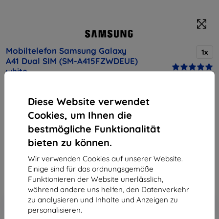
Mobiltelefon Samsung Galaxy
1x
A41 Dual SIM (SM-A415FZWDEUE)
white
Kaufen Sie dieses Gerät und erhalten Sie
25%
Diese Website verwendet
Rabatt
auf sämtliches Zubehör dafür!
Cookies, um Ihnen die
bestmögliche Funktionalität
Produktbeschreibung
bieten zu können.
Endpreis
204,90 €
Wir verwenden Cookies auf unserer Website.
184,41 €
Einige sind für das ordnungsgemäße
Funktionieren der Website unerlässlich,
während andere uns helfen, den Datenverkehr
In den
Rabatt mit Gutschein
zu analysieren und Inhalte und Anzeigen zu
-10%
EXTRA10
Warenkorb
personalisieren.