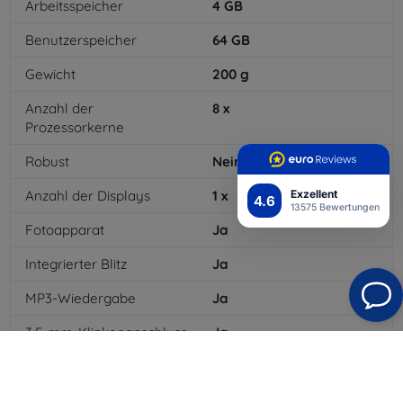
Arbeitsspeicher
4
GB
Benutzerspeicher
64
GB
Gewicht
200
g
Anzahl der
8
x
Prozessorkerne
Robust
Nein
Anzahl der Displays
1
x
Exzellent
4.6
13575 Bewertungen
Fotoapparat
Ja
Integrierter Blitz
Ja
MP3-Wiedergabe
Ja
3,5-mm-Klinkenanschluss
Ja
NFC
Ja
4G/LTE
Ja