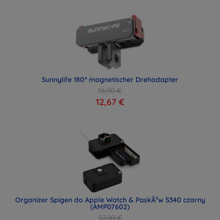
Sunnylife 180° magnetischer Drehadapter
16,90 €
12,67 €
Organizer Spigen do Apple Watch & PaskÃ³w S340 czarny
(AMP07602)
97,90 €