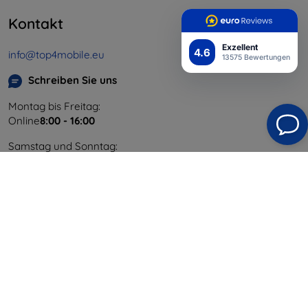
Kontakt
Exzellent
4.6
info@top4mobile.eu
13575 Bewertungen
Schreiben Sie uns
Montag bis Freitag:
Online
8:00 - 16:00
Samstag und Sonntag:
Offline
Einkaufen
Versand & Zahlung
Blog
Cashback