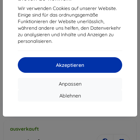
Wir verwenden Cookies auf unserer Website.
Einige sind für das ordnungsgemäße
Mobiltelefon LENOVO VIBE K5 Plus Dual SIM, gold
Funktionieren der Website unerlässlich,
während andere uns helfen, den Datenverkehr
Kaufen Sie dieses Gerät und erhalten Sie
25%
zu analysieren und Inhalte und Anzeigen zu
Rabatt
auf sämtliches Zubehör dafür!
personalisieren.
Produktbeschreibung
179,90 €
Akzeptieren
161,91 €
Anpassen
ohne MWSt
136,06 €
Ablehnen
In den
Rabatt mit Gutschein
-10%
EXTRA10
Warenkorb
ausverkauft