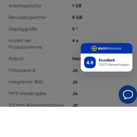
Arbeitsspeicher
1
GB
Benutzerspeicher
8
GB
Displaygröße
5
"
Anzahl der
4
x
Prozessorkerne
Robust
Nein
Exzellent
4.6
13575 Bewertungen
Fotoapparat
Ja
Integrierter Blitz
Ja
MP3-Wiedergabe
Ja
3,5-mm-Klinkenanschluss
Ja
4G/LTE
Ja
MMS
Ja