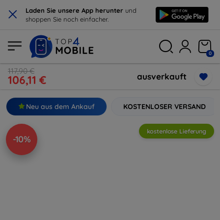
×
Laden Sie unsere App herunter
und
shoppen Sie noch einfacher.
0
117,90 €
ausverkauft
106,11 €
Neu aus dem Ankauf
KOSTENLOSER VERSAND
kostenlose Lieferung
-10%