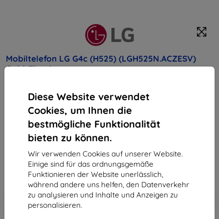
Mobiltelefon LG G4c (H525) (LGH525N.ACZESV)
Gold-Titanium
Kaufen Sie dieses Gerät und erhalten Sie
25%
Diese Website verwendet
Rabatt
auf sämtliches Zubehör dafür!
Cookies, um Ihnen die
bestmögliche Funktionalität
Produktbeschreibung
bieten zu können.
Endpreis
117,90 €
Wir verwenden Cookies auf unserer Website.
106,11 €
Einige sind für das ordnungsgemäße
Funktionieren der Website unerlässlich,
während andere uns helfen, den Datenverkehr
zu analysieren und Inhalte und Anzeigen zu
In den
Rabatt mit Gutschein
-10%
EXTRA10
personalisieren.
Warenkorb