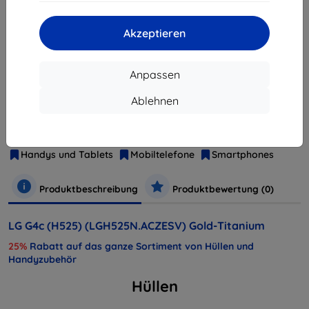
ausverkauft
Akzeptieren
ausverkauft
Anpassen
Ablehnen
Hersteller
LG
Produktnummer
LGH525N.ACZESV
Handys und Tablets
Mobiltelefone
Smartphones
Produktbeschreibung
Produktbewertung (0)
LG G4c (H525) (LGH525N.ACZESV) Gold-Titanium
25%
Rabatt auf das ganze Sortiment von Hüllen und
Handyzubehör
Hüllen