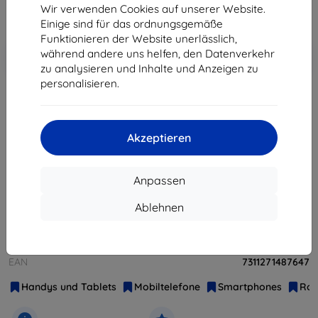
199,71 €
Wir verwenden Cookies auf unserer Website.
Einige sind für das ordnungsgemäße
Funktionieren der Website unerlässlich,
In den
Rabatt mit Gutschein
-10%
während andere uns helfen, den Datenverkehr
EXTRA10
Warenkorb
zu analysieren und Inhalte und Anzeigen zu
personalisieren.
ausverkauft
Akzeptieren
ausverkauft
Anpassen
Weitere Varianten dieses Produkts
Ablehnen
Hersteller
Sony
Produktnummer
XPERIAZ3B
EAN
7311271487647
Handys und Tablets
Mobiltelefone
Smartphones
Rob