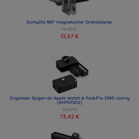
Sunnylife 180° magnetischer Drehadapter
16,90 €
12,67 €
Organizer Spigen do Apple Watch & PaskÃ³w S340 czarny
(AMP07602)
97,90 €
73,42 €