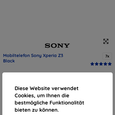
Mobiltelefon Sony Xperia Z3
7x
Black
Kaufen Sie dieses Gerät und erhalten Sie
25%
Rabatt
auf sämtliches Zubehör dafür!
Diese Website verwendet
Cookies, um Ihnen die
Produktbeschreibung
bestmögliche Funktionalität
Endpreis
bieten zu können.
221,90 €