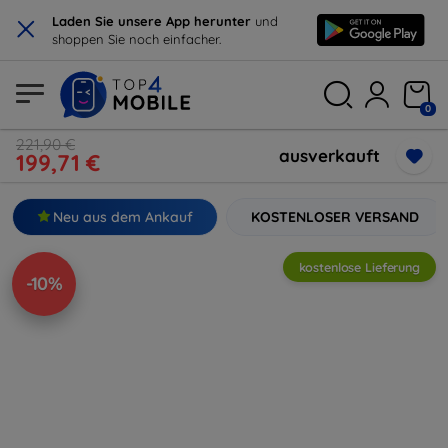
×
Laden Sie unsere App herunter
und
shoppen Sie noch einfacher.
0
221,90 €
ausverkauft
199,71 €
Neu aus dem Ankauf
KOSTENLOSER VERSAND
kostenlose Lieferung
-10%