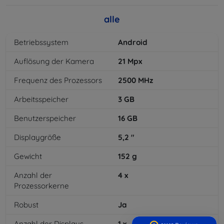
alle
Betriebssystem
Android
Auflösung der Kamera
21
Mpx
Frequenz des Prozessors
2500
MHz
Arbeitsspeicher
3
GB
Benutzerspeicher
16
GB
Displaygröße
5,2
"
Gewicht
152
g
Anzahl der
4
x
Prozessorkerne
Robust
Ja
Anzahl der Displays
1
x