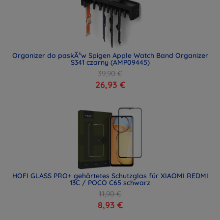
Organizer do paskÃ³w Spigen Apple Watch Band Organizer
S341 czarny (AMP09445)
39,90 €
26,93 €
HOFI GLASS PRO+ gehärtetes Schutzglas für XIAOMI REDMI
13C / POCO C65 schwarz
11,90 €
8,93 €