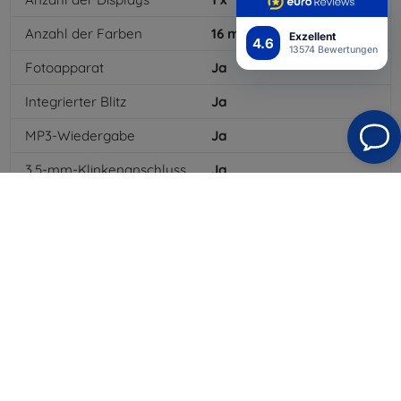
Anzahl der Farben
16
mil
Exzellent
4.6
13574 Bewertungen
Fotoapparat
Ja
Integrierter Blitz
Ja
MP3-Wiedergabe
Ja
3,5-mm-Klinkenanschluss
Ja
NFC
Ja
4G/LTE
Ja
MMS
Ja
Batterietyp
Li-ion
Batteriekapazität
3100
mAh
Standby-Zeit
600
hod