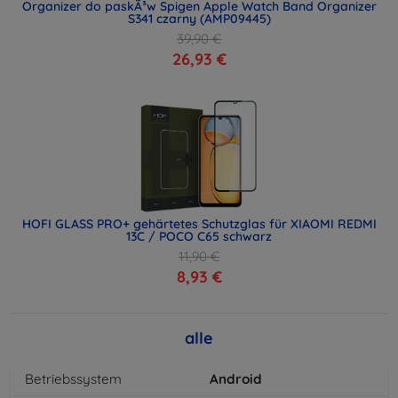
Organizer do paskÃ³w Spigen Apple Watch Band Organizer
S341 czarny (AMP09445)
39,90 €
26,93 €
HOFI GLASS PRO+ gehärtetes Schutzglas für XIAOMI REDMI
13C / POCO C65 schwarz
11,90 €
8,93 €
alle
Betriebssystem
Android