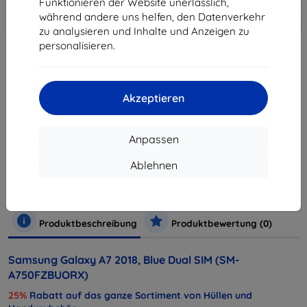
Funktionieren der Website unerlässlich,
In den
Rabatt mit Gutschein
-10%
EXTRA10
während andere uns helfen, den Datenverkehr
Warenkorb
zu analysieren und Inhalte und Anzeigen zu
personalisieren.
ausverkauft
ausverkauft
Akzeptieren
Anpassen
Hersteller
Samsung
Ablehnen
Produktnummer
SM-A750FZBUORX
Handys und Tablets
Mobiltelefone
Smartphones
Produktbeschreibung
Produktbewertung (0)
Samsung Galaxy A7 2018, Blue Dual SIM (SM-
A750FZBUORX)
25%
Rabatt auf das ganze Sortiment von Hüllen und