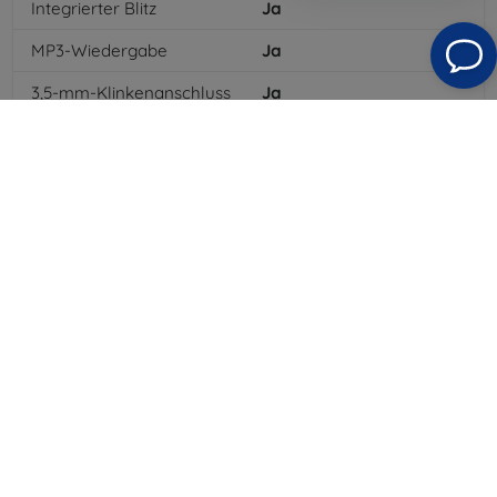
Integrierter Blitz
Ja
MP3-Wiedergabe
Ja
3,5-mm-Klinkenanschluss
Ja
NFC
Nein
4G/LTE
Ja
MMS
Ja
Batterietyp
Li-ion
Batteriekapazität
3300
mAh
Bluetooth
Ja
WLAN
Ja
EDGE
Ja
GPS-Modul
Ja