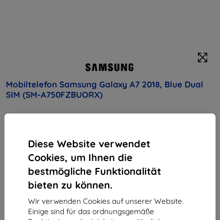
Mobiltelefon Samsung Galaxy A7 2018, Blue Dual
SIM (SM-A750FZBUORX)
Kaufen Sie dieses Gerät und erhalten Sie
25%
Rabatt
auf sämtliches Zubehör dafür!
Diese Website verwendet
Produktbeschreibung
Cookies, um Ihnen die
Endpreis
bestmögliche Funktionalität
198,90 €
bieten zu können.
179,01 €
Wir verwenden Cookies auf unserer Website.
Einige sind für das ordnungsgemäße