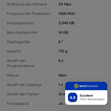
Auflösung der Kamera
24
Mpx
Frequenz des Prozessors
1600
MHz
Arbeitsspeicher
2,048
GB
Benutzerspeicher
16
GB
Displaygröße
6
"
Gewicht
170
g
Anzahl der
8
x
Prozessorkerne
Robust
Nein
Anzahl der Displays
1
x
Anzahl der Farben
16
mil
Exzellent
4.6
13573 Bewertungen
Fotoapparat
Ja