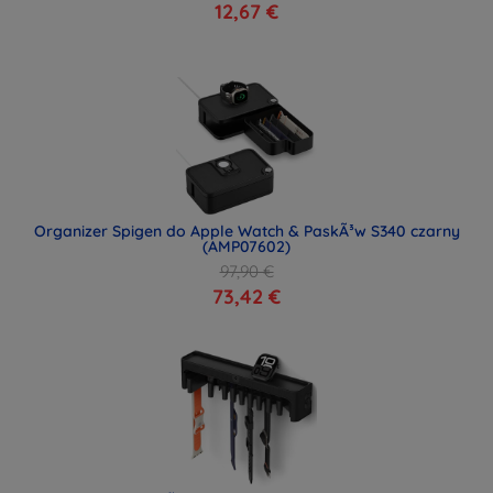
12,67 €
Organizer Spigen do Apple Watch & PaskÃ³w S340 czarny
(AMP07602)
97,90 €
73,42 €