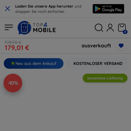
×
Laden Sie unsere App herunter
und
shoppen Sie noch einfacher.
0
198,90 €
ausverkauft
179,01 €
Neu aus dem Ankauf
KOSTENLOSER VERSAND
kostenlose Lieferung
-10%