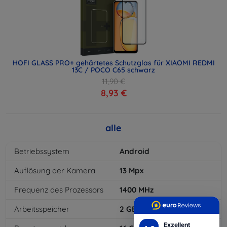
HOFI GLASS PRO+ gehärtetes Schutzglas für XIAOMI REDMI
13C / POCO C65 schwarz
11,90 €
8,93 €
alle
Betriebssystem
Android
Auflösung der Kamera
13
Mpx
Frequenz des Prozessors
1400
MHz
Arbeitsspeicher
2
GB
Exzellent