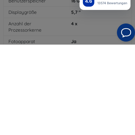
Benutzerspeicher
16
GB
4.6
13574 Bewertungen
Displaygröße
5,7
"
Anzahl der
4
x
Prozessorkerne
Fotoapparat
Ja
Integrierter Blitz
Ja
MP3-Wiedergabe
Ja
3,5-mm-Klinkenanschluss
Ja
4G/LTE
Ja
Batteriekapazität
4000
mAh
Bluetooth
Ja
WLAN
Ja
Farbe
Grau