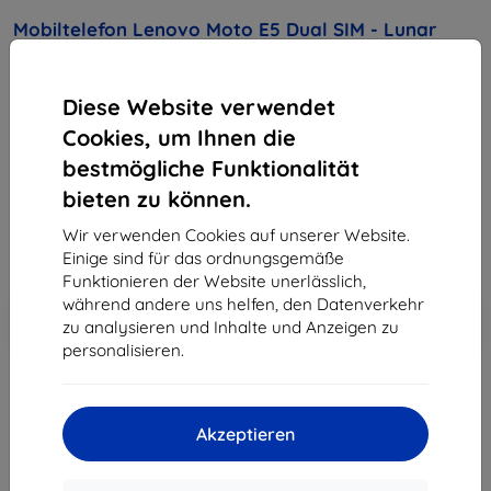
Mobiltelefon Lenovo Moto E5 Dual SIM - Lunar
Grey
Diese Website verwendet
Kaufen Sie dieses Gerät und erhalten Sie
25%
Rabatt
auf sämtliches Zubehör dafür!
Cookies, um Ihnen die
bestmögliche Funktionalität
103,90 €
bieten zu können.
93,51 €
Wir verwenden Cookies auf unserer Website.
Einige sind für das ordnungsgemäße
ohne MWSt
78,58 €
Funktionieren der Website unerlässlich,
während andere uns helfen, den Datenverkehr
In den
Rabatt mit Gutschein
-10%
zu analysieren und Inhalte und Anzeigen zu
EXTRA10
Warenkorb
personalisieren.
ausverkauft
Akzeptieren
ausverkauft