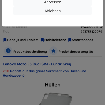
Anpassen
Ablehnen
Weitere Varianten dieses Produkts
Hersteller
Lenovo
Produktnummer
PACG0022RO
EAN
723755122079
Handys und Tablets
Mobiltelefone
Smartphones
Produktbeschreibung
Produktbewertung (0)
Lenovo Moto E5 Dual SIM - Lunar Grey
25%
Rabatt auf das ganze Sortiment von Hüllen und
Handyzubehör
Hüllen