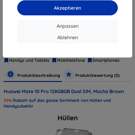
Akzeptieren
ausverkauft
Anpassen
Hersteller
Huawei
Ablehnen
Produktnummer
BLA-L29
EAN
6901443199068
Handys und Tablets
Mobiltelefone
Smartphones
Produktbeschreibung
Produktbewertung (0)
Huawei Mate 10 Pro 128GBGB Dual SIM, Mocha Brown
25%
Rabatt auf das ganze Sortiment von Hüllen und
Handyzubehör
Hüllen