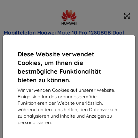
Mobiltelefon Huawei Mate 10 Pro 128GBGB Dual
SIM, Mocha Brown
Diese Website verwendet
Kaufen Sie dieses Gerät und erhalten Sie
25%
Rabatt
auf sämtliches Zubehör dafür!
Cookies, um Ihnen die
bestmögliche Funktionalität
Endpreis
bieten zu können.
599,90 €
539,91 €
Wir verwenden Cookies auf unserer Website.
Einige sind für das ordnungsgemäße
Funktionieren der Website unerlässlich,
In den
während andere uns helfen, den Datenverkehr
Rabatt mit Gutschein
-10%
EXTRA10
Warenkorb
zu analysieren und Inhalte und Anzeigen zu
personalisieren.
ausverkauft