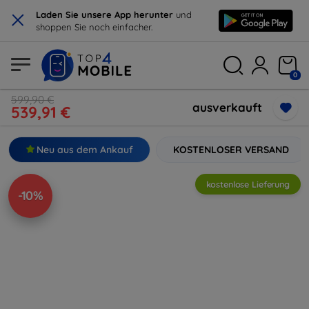
×
Laden Sie unsere App herunter
und
shoppen Sie noch einfacher.
0
599,90 €
ausverkauft
539,91 €
Neu aus dem Ankauf
KOSTENLOSER VERSAND
kostenlose Lieferung
-10%