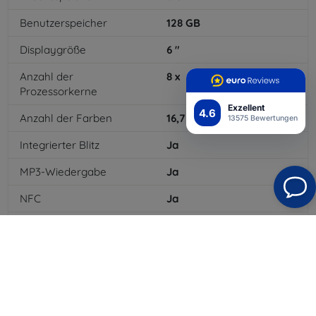
Benutzerspeicher
128
GB
Displaygröße
6
"
Anzahl der
8
x
Prozessorkerne
Exzellent
4.6
Anzahl der Farben
16,7
mil
13575 Bewertungen
Integrierter Blitz
Ja
MP3-Wiedergabe
Ja
NFC
Ja
4G/LTE
Ja
MMS
Ja
Batteriekapazität
4000
mAh
Bluetooth
Ja